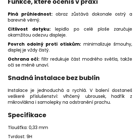
Funkce, které oceníš v praxi
Plná průhlednost:
obraz zůstává dokonale ostrý a
barevně věrný.
Citlivost dotyku:
lepidlo po celé ploše zaručuje
okamžitou odezvu displeje.
Povrch odolný proti otiskům:
minimalizuje šmouhy,
displej je vždy čistý.
Ochrana očí:
filtr redukuje část modrého světla, takže
oči se méně unaví.
Snadná instalace bez bublin
Instalace je jednoduchá a rychlá. V balení dostaneš
veškeré příslušenství: vlhčený ubrousek, hadřík z
mikrovlákna i samolepky na odstranění prachu.
Specifikace
Tloušťka: 0,33 mm
Tvrdost: 9H