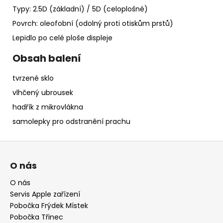
Typy: 2.5D (základní) / 5D (celoplošné)
Povrch: oleofobní (odolný proti otiskům prstů)
Lepidlo po celé ploše displeje
Obsah balení
tvrzené sklo
vlhčený ubrousek
hadřík z mikrovlákna
samolepky pro odstranění prachu
Z
á
O nás
p
a
O nás
Servis Apple zařízení
t
Pobočka Frýdek Místek
í
Pobočka Třinec