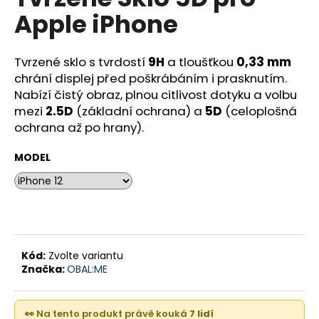
je
a
Apple iPhone
0,0
z
j
5
í
hvězdiček.
Tvrzené sklo s tvrdostí
9H
a tloušťkou
0,33 mm
t
chrání displej před poškrábáním i prasknutím.
?
Nabízí čistý obraz, plnou citlivost dotyku a volbu
mezi
2.5D
(základní ochrana) a
5D
(celoplošná
ochrana až po hrany).
MODEL
HLEDAT
D
o
Kód:
Zvolte variantu
p
Značka:
OBAL:ME
o
r
u
👀 Na tento produkt právě kouká
7 lidí