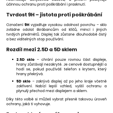
účinnou ochranu proti poškrábání i prasknutí.
Tvrdost 9H – jistota proti poškrábání
Označení
9H
vyjadřuje vysokou odolnost povrchu – sklo
zvládne odolat škrábancům od klíčů, mincí i jiných
tvrdých předmětů. Displej tak zůstane dlouhodobě čistý
a bez viditelných stop používání.
Rozdíl mezi 2.5D a 5D sklem
2.5D sklo
– chrání pouze rovnou část displeje,
hrany zůstávají nezakryté. Je cenově dostupnější a
hodí se, pokud používáš telefon s krytem, který
hrany překrývá.
5D sklo
– zakrývá displej až po jeho kraje včetně
zakřivení. Nabízí lepší vzhled, vyšší ochranu a
plynulý přechod mezi displejem a sklem.
Díky této volbě si můžeš vybrat přesně takovou úroveň
ochrany, jaká ti vyhovuje.