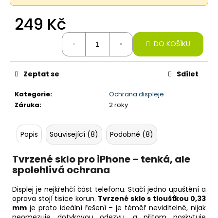
č
u
249 Kč
j
e
Měrná
m
DO KOŠÍKU
cena:
e
Zeptat se
Sdílet
IPHONE
15
Kategorie
:
Ochrana displeje
PRO,
Záruka
:
2 roky
256GB,
BLUE
TITANIUM
(STAV
Popis
Související (8)
Podobné (8)
A-)
22
Tvrzené sklo pro iPhone – tenká, ale
590
spolehlivá ochrana
Kč
Displej je nejkřehčí část telefonu. Stačí jedno upuštění a
oprava stojí tisíce korun.
Tvrzené sklo s tloušťkou 0,33
mm
je proto ideální řešení – je téměř neviditelné, nijak
neomezuje dotykovou odezvu, a přitom poskytuje