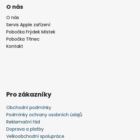
á
O nás
p
a
O nás
Servis Apple zařízení
t
Pobočka Frýdek Místek
í
Pobočka Třinec
Kontakt
Pro zákazníky
Obchodní podmínky
Podmínky ochrany osobních údajů
Reklamační řád
Doprava a platby
Velkoobchodní spolupráce