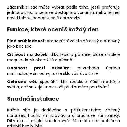
Zákazník si tak může vybrat podle toho, jestli preferuje
jednoduchou a cenově dostupnou variantu, nebo téměř
neviditelnou ochranu celé obrazovky.
Funkce, které oceníš každý den
Plná průhlednost:
obraz zůstává stejně ostrý a barevný
jako bez skla.
Citlivost na dotek:
díky lepidlu po celé ploše displeje
reaguje dotyk okamžitě a přesně.
Odolnost proti otiskům:
povrchová úprava
minimalizuje šmouhy, takže sklo zůstává čisté.
Ochrana očí:
speciální filtr redukuje část modrého
světla, což snižuje únavu očí při dlouhém používání.
Snadná instalace
Každé sklo je dodáváno s příslušenstvím: vlhčený
ubrousek, hadřík z mikrovlákna a prachové samolepky.
Díky nim si displej snadno vyčistíš a sklo bez problému
přilepíš bez bublin.