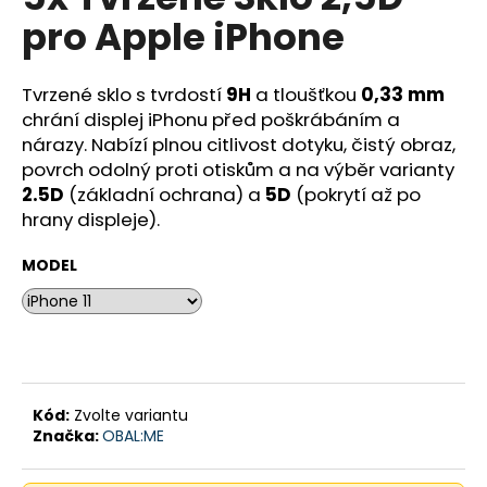
je
a
pro Apple iPhone
0,0
z
j
5
í
hvězdiček.
Tvrzené sklo s tvrdostí
9H
a tloušťkou
0,33 mm
t
chrání displej iPhonu před poškrábáním a
?
nárazy. Nabízí plnou citlivost dotyku, čistý obraz,
povrch odolný proti otiskům a na výběr varianty
2.5D
(základní ochrana) a
5D
(pokrytí až po
hrany displeje).
HLEDAT
MODEL
D
o
p
o
Kód:
Zvolte variantu
Značka:
OBAL:ME
r
u