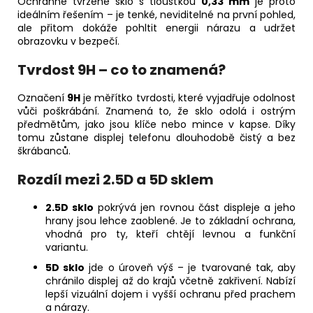
Ochranné tvrzené sklo s tloušťkou
0,33 mm
je proto
ideálním řešením – je tenké, neviditelné na první pohled,
ale přitom dokáže pohltit energii nárazu a udržet
obrazovku v bezpečí.
Tvrdost 9H – co to znamená?
Označení
9H
je měřítko tvrdosti, které vyjadřuje odolnost
vůči poškrábání. Znamená to, že sklo odolá i ostrým
předmětům, jako jsou klíče nebo mince v kapse. Díky
tomu zůstane displej telefonu dlouhodobě čistý a bez
škrábanců.
Rozdíl mezi 2.5D a 5D sklem
2.5D sklo
pokrývá jen rovnou část displeje a jeho
hrany jsou lehce zaoblené. Je to základní ochrana,
vhodná pro ty, kteří chtějí levnou a funkční
variantu.
5D sklo
jde o úroveň výš – je tvarované tak, aby
chránilo displej až do krajů včetně zakřivení. Nabízí
lepší vizuální dojem i vyšší ochranu před prachem
a nárazy.