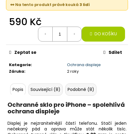
č
👀 Na tento produkt právě kouká
3 lidí
u
j
590 Kč
e
m
Měrná
e
DO KOŠÍKU
cena:
IPHONE
Zeptat se
Sdílet
SE2,
128GB,
Kategorie
:
Ochrana displeje
BLACK
(STAV
Záruka
:
2 roky
B)
2
Popis
Související (8)
Podobné (8)
790
Kč
Původně:
Ochranné sklo pro iPhone – spolehlivá
13
490
ochrana displeje
Kč
Displej je nejzranitelnější částí telefonu. Stačí jeden
nečekaný pád a oprava může stát několik tisíc.