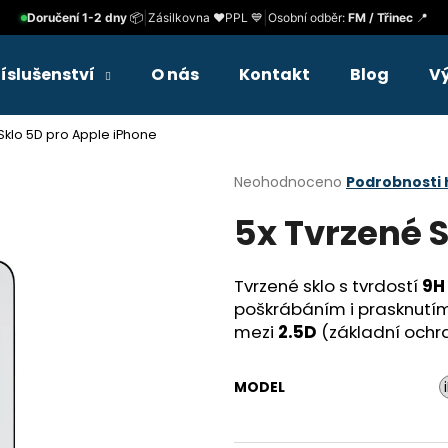
|
|
Doručení 1-2 dny
📦
Zásilkovna ❤️
PPL 💙
Osobní odběr:
FM / Třinec
📍
říslušenství
O nás
Kontakt
Blog
V
Co potřebujete najít?
Sklo 5D pro Apple iPhone
Průměrné
Neohodnoceno
Podrobnosti
HLEDAT
hodnocení
5x Tvrzené 
produktu
je
0,0
Doporučujeme
z
Tvrzené sklo s tvrdostí
9H
5
poškrábáním i prasknutím. 
hvězdiček.
mezi
2.5D
(základní ochr
MODEL