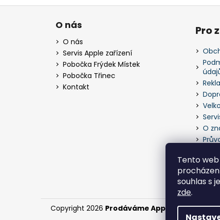
Z
á
O nás
Pro 
p
O nás
a
Obch
Servis Apple zařízení
t
Podm
Pobočka Frýdek Místek
údaj
í
Pobočka Třinec
Rekl
Kontakt
Dopr
Velk
Servi
O zn
Prův
Tento web 
procházení
souhlas s j
zde
.
Copyright 2026
Prodáváme Apple zařízení
. Vš
Nastave