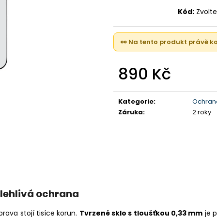
IPHONE 17 , 256GB, LAVENDER (STAV A)
IPHONE 16 PRO, 
(STAV A-)
Kód:
Zvolte
23 000 Kč
21 990 Kč
👀 Na tento produkt právě 
890 Kč
Měrná
cena:
Kategorie
:
Ochrana
Záruka
:
2 roky
olehlivá ochrana
prava stojí tisíce korun.
Tvrzené sklo s tloušťkou 0,33 mm
je p