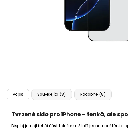
APPLE WATCH 11 46MM, BLACK (STAV A)
10 990 Kč
Původně:
16 990 Kč
Popis
Související (8)
Podobné (8)
Tvrzené sklo pro iPhone – tenká, ale sp
Displej je nejkřehčí část telefonu. Stačí jedno upuštění a o