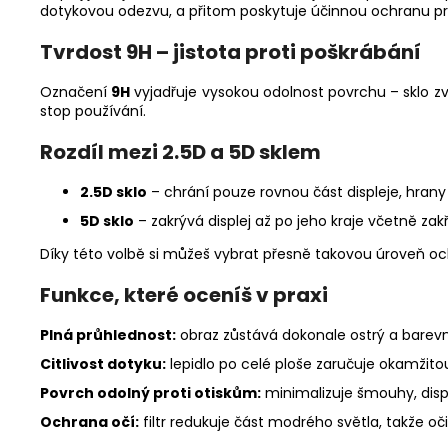
dotykovou odezvu, a přitom poskytuje účinnou ochranu prot
Tvrdost 9H – jistota proti poškrábání
Označení
9H
vyjadřuje vysokou odolnost povrchu – sklo zv
stop používání.
Rozdíl mezi 2.5D a 5D sklem
2.5D sklo
– chrání pouze rovnou část displeje, hrany
5D sklo
– zakrývá displej až po jeho kraje včetně zak
Díky této volbě si můžeš vybrat přesně takovou úroveň och
Funkce, které oceníš v praxi
Plná průhlednost:
obraz zůstává dokonale ostrý a barevn
Citlivost dotyku:
lepidlo po celé ploše zaručuje okamžitou
Povrch odolný proti otiskům:
minimalizuje šmouhy, disple
Ochrana očí:
filtr redukuje část modrého světla, takže oč