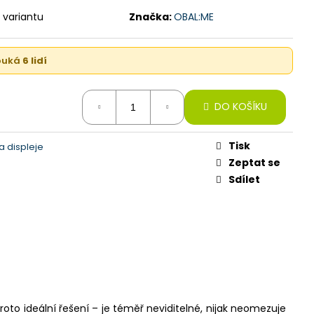
128GB, DESERT TITAN
 variantu
Značka:
OBAL:ME
kouká
6 lidí
DO KOŠÍKU
Tisk
 displeje
Zeptat se
Sdílet
roto ideální řešení – je téměř neviditelné, nijak neomezuje