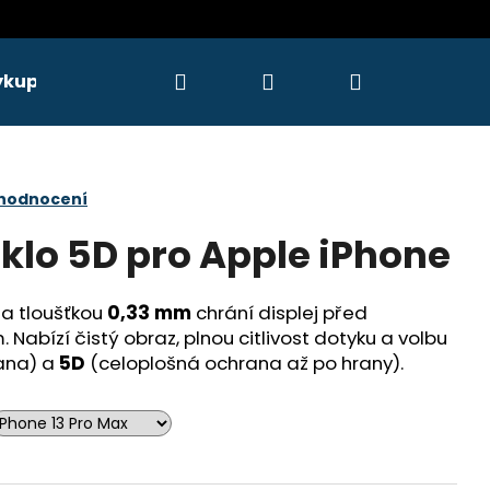
Hledat
Přihlášení
Nákupní
ýkupy
Servis
košík
 hodnocení
Sklo 5D pro Apple iPhone
a tloušťkou
0,33 mm
chrání displej před
Nabízí čistý obraz, plnou citlivost dotyku a volbu
ana) a
5D
(celoplošná ochrana až po hrany).
Následující