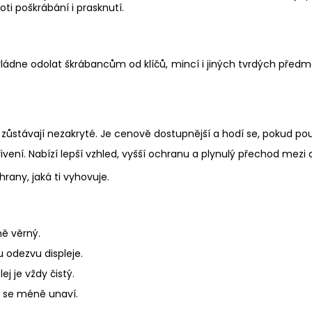
i poškrábání i prasknutí.
ládne odolat škrábancům od klíčů, mincí i jiných tvrdých předmě
 zůstávají nezakryté. Je cenově dostupnější a hodí se, pokud pou
řivení. Nabízí lepší vzhled, vyšší ochranu a plynulý přechod mezi 
rany, jaká ti vyhovuje.
ě věrný.
 odezvu displeje.
j je vždy čistý.
i se méně unaví.