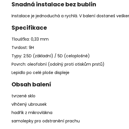
Snadná instalace bez bublin
Instalace je jednoduchá a rychlá. V balení dostaneš vešker
Specifikace
Tloušťka: 0,33 mm
Tvrdost: 9H
Typy: 2.5D (základní) / 5D (celoplošné)
Povrch: oleofobní (odolný proti otiskům prstů)
Lepidlo po celé ploše displeje
Obsah balení
tvrzené sklo
vlhčený ubrousek
hadřík z mikrovlákna
samolepky pro odstranění prachu