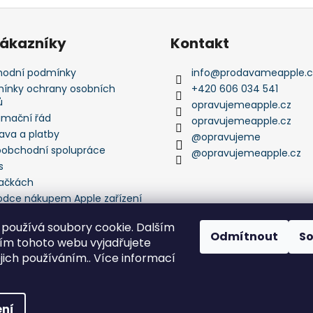
zákazníky
Kontakt
odní podmínky
info
@
prodavameapple.c
ínky ochrany osobních
+420 606 034 541
ů
opravujemeapple.cz
amační řád
opravujemeapple.cz
ava a platby
@opravujeme
oobchodní spolupráce
@opravujemeapple.cz
s
ačkách
odce nákupem Apple zařízení
používá soubory cookie. Dalším
Odmítnout
S
m tohoto webu vyjadřujete
ejich používáním.. Více informací
echna práva vyhrazena.
ní