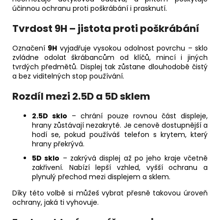
účinnou ochranu proti poškrábání i prasknutí.
Tvrdost 9H – jistota proti poškrábání
Označení
9H
vyjadřuje vysokou odolnost povrchu – sklo
zvládne odolat škrábancům od klíčů, mincí i jiných
tvrdých předmětů. Displej tak zůstane dlouhodobě čistý
a bez viditelných stop používání.
Rozdíl mezi 2.5D a 5D sklem
2.5D sklo
– chrání pouze rovnou část displeje,
hrany zůstávají nezakryté. Je cenově dostupnější a
hodí se, pokud používáš telefon s krytem, který
hrany překrývá.
5D sklo
– zakrývá displej až po jeho kraje včetně
zakřivení. Nabízí lepší vzhled, vyšší ochranu a
plynulý přechod mezi displejem a sklem.
Díky této volbě si můžeš vybrat přesně takovou úroveň
ochrany, jaká ti vyhovuje.