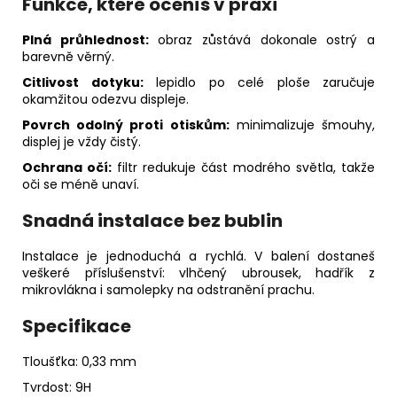
Funkce, které oceníš v praxi
Plná průhlednost:
obraz zůstává dokonale ostrý a
barevně věrný.
Citlivost dotyku:
lepidlo po celé ploše zaručuje
okamžitou odezvu displeje.
Povrch odolný proti otiskům:
minimalizuje šmouhy,
displej je vždy čistý.
Ochrana očí:
filtr redukuje část modrého světla, takže
oči se méně unaví.
Snadná instalace bez bublin
Instalace je jednoduchá a rychlá. V balení dostaneš
veškeré příslušenství: vlhčený ubrousek, hadřík z
mikrovlákna i samolepky na odstranění prachu.
Specifikace
Tloušťka: 0,33 mm
Tvrdost: 9H