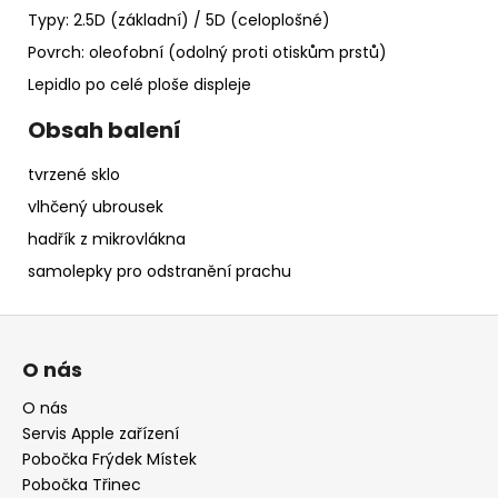
Typy: 2.5D (základní) / 5D (celoplošné)
Povrch: oleofobní (odolný proti otiskům prstů)
Lepidlo po celé ploše displeje
Obsah balení
tvrzené sklo
vlhčený ubrousek
hadřík z mikrovlákna
samolepky pro odstranění prachu
Z
á
O nás
p
a
O nás
Servis Apple zařízení
t
Pobočka Frýdek Místek
í
Pobočka Třinec