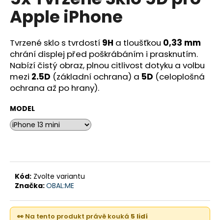
je
a
Apple iPhone
0,0
z
j
5
í
hvězdiček.
Tvrzené sklo s tvrdostí
9H
a tloušťkou
0,33 mm
t
chrání displej před poškrábáním i prasknutím.
?
Nabízí čistý obraz, plnou citlivost dotyku a volbu
mezi
2.5D
(základní ochrana) a
5D
(celoplošná
ochrana až po hrany).
MODEL
HLEDAT
D
o
Kód:
Zvolte variantu
p
Značka:
OBAL:ME
o
r
u
👀 Na tento produkt právě kouká
5 lidí