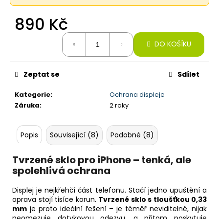
č
u
890 Kč
j
e
Měrná
m
DO KOŠÍKU
cena:
e
Zeptat se
Sdílet
APPLE
WATCH
Kategorie
:
Ochrana displeje
11
Záruka
:
2 roky
46MM,
BLACK
(STAV
A)
Popis
Související (8)
Podobné (8)
10
990
Tvrzené sklo pro iPhone – tenká, ale
Kč
spolehlivá ochrana
Původně:
16
990
Displej je nejkřehčí část telefonu. Stačí jedno upuštění a
Kč
oprava stojí tisíce korun.
Tvrzené sklo s tloušťkou 0,33
mm
je proto ideální řešení – je téměř neviditelné, nijak
neomezuje dotykovou odezvu, a přitom poskytuje