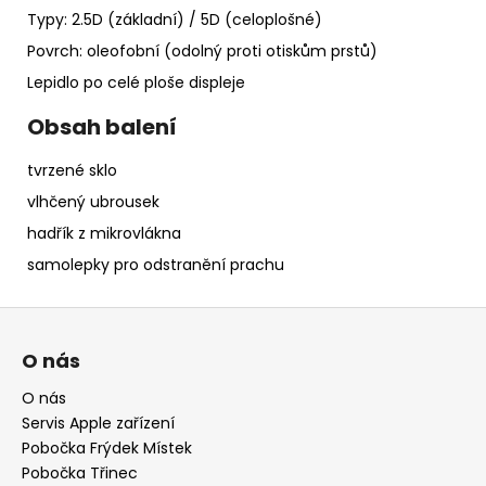
Typy: 2.5D (základní) / 5D (celoplošné)
Povrch: oleofobní (odolný proti otiskům prstů)
Lepidlo po celé ploše displeje
Obsah balení
tvrzené sklo
vlhčený ubrousek
hadřík z mikrovlákna
samolepky pro odstranění prachu
Z
á
O nás
p
a
O nás
Servis Apple zařízení
t
Pobočka Frýdek Místek
í
Pobočka Třinec