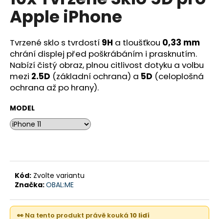
je
a
Apple iPhone
0,0
z
j
5
í
hvězdiček.
Tvrzené sklo s tvrdostí
9H
a tloušťkou
0,33 mm
t
chrání displej před poškrábáním i prasknutím.
?
Nabízí čistý obraz, plnou citlivost dotyku a volbu
mezi
2.5D
(základní ochrana) a
5D
(celoplošná
ochrana až po hrany).
MODEL
HLEDAT
D
o
Kód:
Zvolte variantu
p
Značka:
OBAL:ME
o
r
u
👀 Na tento produkt právě kouká
10 lidí