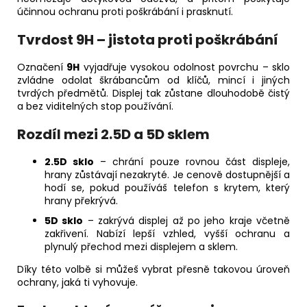
účinnou ochranu proti poškrábání i prasknutí.
Tvrdost 9H – jistota proti poškrábání
Označení
9H
vyjadřuje vysokou odolnost povrchu – sklo
zvládne odolat škrábancům od klíčů, mincí i jiných
tvrdých předmětů. Displej tak zůstane dlouhodobě čistý
a bez viditelných stop používání.
Rozdíl mezi 2.5D a 5D sklem
2.5D sklo
– chrání pouze rovnou část displeje,
hrany zůstávají nezakryté. Je cenově dostupnější a
hodí se, pokud používáš telefon s krytem, který
hrany překrývá.
5D sklo
– zakrývá displej až po jeho kraje včetně
zakřivení. Nabízí lepší vzhled, vyšší ochranu a
plynulý přechod mezi displejem a sklem.
Díky této volbě si můžeš vybrat přesně takovou úroveň
ochrany, jaká ti vyhovuje.