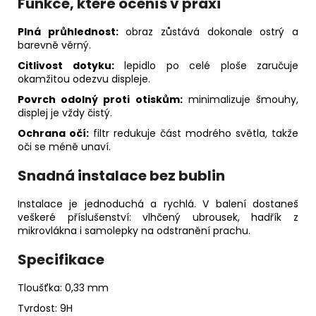
Funkce, které oceníš v praxi
Plná průhlednost:
obraz zůstává dokonale ostrý a
barevně věrný.
Citlivost dotyku:
lepidlo po celé ploše zaručuje
okamžitou odezvu displeje.
Povrch odolný proti otiskům:
minimalizuje šmouhy,
displej je vždy čistý.
Ochrana očí:
filtr redukuje část modrého světla, takže
oči se méně unaví.
Snadná instalace bez bublin
Instalace je jednoduchá a rychlá. V balení dostaneš
veškeré příslušenství: vlhčený ubrousek, hadřík z
mikrovlákna i samolepky na odstranění prachu.
Specifikace
Tloušťka: 0,33 mm
Tvrdost: 9H