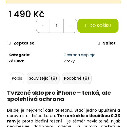
č
u
1 490 Kč
j
e
Měrná
m
DO KOŠÍKU
cena:
e
Zeptat se
Sdílet
IPHONE
17
Kategorie
:
Ochrana displeje
,
Záruka
:
2 roky
256GB,
MIST
BLUE
(STAV
Popis
Související (8)
Podobné (8)
A-)
22
Tvrzené sklo pro iPhone – tenká, ale
990
spolehlivá ochrana
Kč
Displej je nejkřehčí část telefonu. Stačí jedno upuštění a
oprava stojí tisíce korun.
Tvrzené sklo s tloušťkou 0,33
mm
je proto ideální řešení – je téměř neviditelné, nijak
neomezuje dotykovou odezvu, a přitom poskytuje