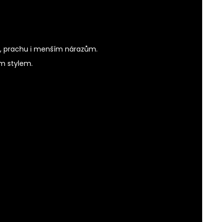
ní, prachu i menším nárazům.
ým stylem.