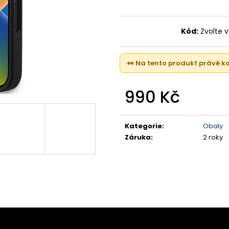
IPHONE 16, 128GB, BLACK (STAV A-)
IPHONE 17 , 256
21 090 Kč
23 000 Kč
Kód:
Zvolte 
👀 Na tento produkt právě 
990 Kč
Měrná
cena:
Kategorie
:
Obaly
Záruka
:
2 roky