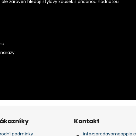
 ale zároveň hledají stylový kousek s přidanou hodnotou.
nu
 nárazy
zákazníky
Kontakt
odní podmínky
info
@
prodavameapple.c