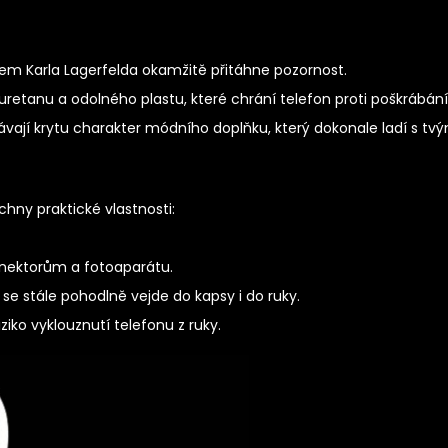
em Karla Lagerfelda okamžitě přitáhne pozornost.
lyuretanu a odolného plastu, které chrání telefon proti poškrábá
dávají krytu charakter módního doplňku, který dokonale ladí s tv
chny praktické vlastnosti:
onektorům a fotoaparátu.
se stále pohodlně vejde do kapsy i do ruky.
ziko vyklouznutí telefonu z ruky.