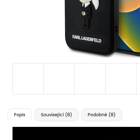
APPLE WATCH 11 46MM, BLACK (STAV A)
10 990 Kč
Původně:
16 990 Kč
Popis
Související (8)
Podobné (8)