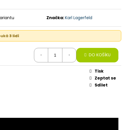
GB, LAVENDER (STAV A)
variantu
Značka:
Karl Lagerfeld
kouká
3 lidí
DO KOŠÍKU
Tisk
Zeptat se
Sdílet