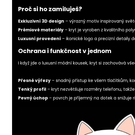
Proč si ho zamiluješ?
Exkluzivní 3D design
– výrazný motiv inspirovaný svět
Prémiové materiály
– kryt je vyroben z kvalitního po
Luxusní provedení
– ikonické logo a precizní detaily 
Ochrana i funkčnost v jednom
I když jde o luxusní módní kousek, kryt si zachovává vše
Přesné výřezy
– snadný přístup ke všem tlačítkům, k
Tenký profil
– kryt nezvětšuje rozměry telefonu, takže 
Pevný úchop
– povrch je příjemný na dotek a snižuje ri