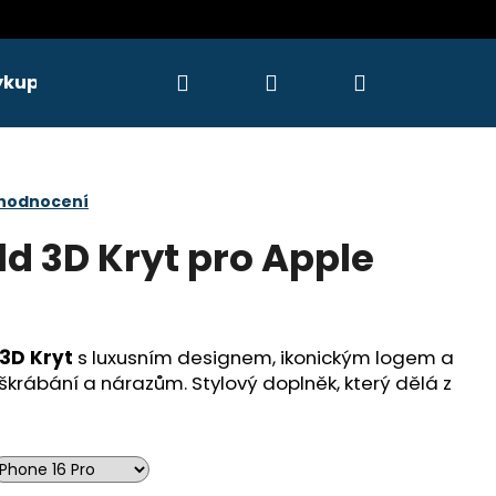
Hledat
Přihlášení
Nákupní
ýkupy
Servis
košík
 hodnocení
ld 3D Kryt pro Apple
 3D Kryt
s luxusním designem, ikonickým logem a
oškrábání a nárazům. Stylový doplněk, který dělá z
Následující