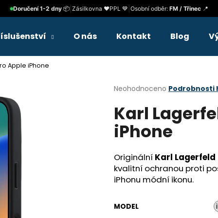
|
|
Doručení 1-2 dny
📦
Zásilkovna ❤️
PPL 💙
Osobní odběr:
FM / Třinec
📍
říslušenství
O nás
Kontakt
Blog
V
Co potřebujete najít?
pro Apple iPhone
Průměrné
Neohodnoceno
Podrobnosti
HLEDAT
hodnocení
Karl Lagerfe
produktu
je
iPhone
0,0
Doporučujeme
z
5
hvězdiček.
Originální
Karl Lagerfeld
kvalitní ochranou proti p
iPhonu módní ikonu.
MODEL