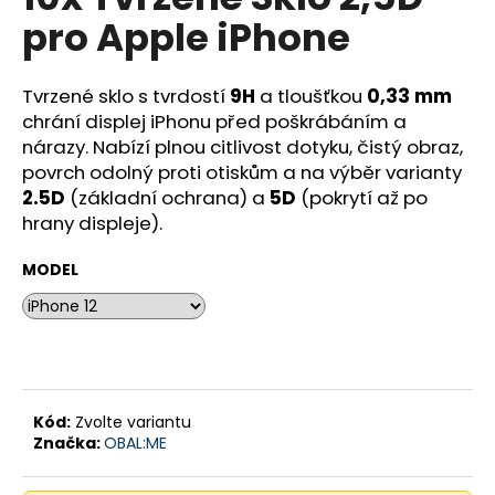
je
a
pro Apple iPhone
0,0
z
j
5
í
hvězdiček.
Tvrzené sklo s tvrdostí
9H
a tloušťkou
0,33 mm
t
chrání displej iPhonu před poškrábáním a
?
nárazy. Nabízí plnou citlivost dotyku, čistý obraz,
povrch odolný proti otiskům a na výběr varianty
2.5D
(základní ochrana) a
5D
(pokrytí až po
hrany displeje).
HLEDAT
MODEL
D
o
p
o
Kód:
Zvolte variantu
Značka:
OBAL:ME
r
u