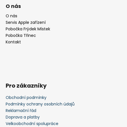
á
O nás
p
a
O nás
Servis Apple zařízení
t
Pobočka Frýdek Místek
í
Pobočka Třinec
Kontakt
Pro zákazníky
Obchodní podmínky
Podmínky ochrany osobních údajů
Reklamační řád
Doprava a platby
Velkoobchodní spolupráce