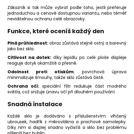
Zákazník si tak může vybrat podle toho, jestli preferuje
jednoduchou a cenově dostupnou variantu, nebo téměř
neviditelnou ochranu celé obrazovky.
Funkce, které oceníš každý den
Plná průhlednost:
obraz zůstává stejně ostrý a barevný
jako bez skla.
Citlivost na dotek:
díky lepidlu po celé ploše displeje
reaguje dotyk okamžitě a přesně.
Odolnost proti otiskům:
povrchová úprava
minimalizuje šmouhy, takže sklo zůstává čisté.
Ochrana očí:
speciální filtr redukuje část modrého
světla, což snižuje únavu očí při dlouhém používání.
Snadná instalace
Každé sklo je dodáváno s příslušenstvím: vlhčený
ubrousek, hadřík z mikrovlákna a prachové samolepky.
Díky nim si displej snadno vyčistíš a sklo bez problému
přilepíš bez bublin.