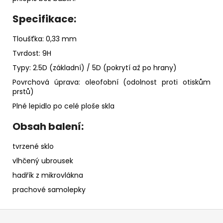
Specifikace:
Tloušťka: 0,33 mm
Tvrdost: 9H
Typy: 2.5D (základní) / 5D (pokrytí až po hrany)
Povrchová úprava: oleofobní (odolnost proti otiskům
prstů)
Plné lepidlo po celé ploše skla
Obsah balení:
tvrzené sklo
vlhčený ubrousek
hadřík z mikrovlákna
prachové samolepky
Z