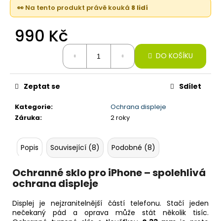
č
👀 Na tento produkt právě kouká
8 lidí
u
j
990 Kč
e
m
Měrná
e
DO KOŠÍKU
cena:
IPHONE
Zeptat se
Sdílet
16,
128GB,
Kategorie
:
Ochrana displeje
BLACK
(STAV
Záruka
:
2 roky
A-)
21
Popis
Související (8)
Podobné (8)
090
Kč
Ochranné sklo pro iPhone – spolehlivá
ochrana displeje
Displej je nejzranitelnější částí telefonu. Stačí jeden
nečekaný pád a oprava může stát několik tisíc.