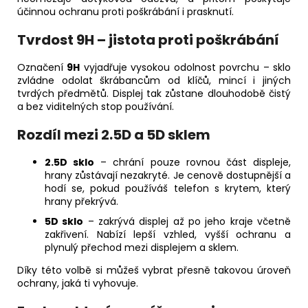
účinnou ochranu proti poškrábání i prasknutí.
Tvrdost 9H – jistota proti poškrábání
Označení
9H
vyjadřuje vysokou odolnost povrchu – sklo
zvládne odolat škrábancům od klíčů, mincí i jiných
tvrdých předmětů. Displej tak zůstane dlouhodobě čistý
a bez viditelných stop používání.
Rozdíl mezi 2.5D a 5D sklem
2.5D sklo
– chrání pouze rovnou část displeje,
hrany zůstávají nezakryté. Je cenově dostupnější a
hodí se, pokud používáš telefon s krytem, který
hrany překrývá.
5D sklo
– zakrývá displej až po jeho kraje včetně
zakřivení. Nabízí lepší vzhled, vyšší ochranu a
plynulý přechod mezi displejem a sklem.
Díky této volbě si můžeš vybrat přesně takovou úroveň
ochrany, jaká ti vyhovuje.