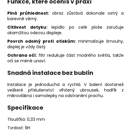
Funkce, které oceníš v praxi
Plná průhlednost:
obraz zůstává dokonale ostrý a
barevně věrný.
Citlivost dotyku:
lepidlo po celé ploše zaručuje
okamžitou odezvu displeje.
Povrch odolný proti otiskům:
minimalizuje šmouhy,
displej je vždy čistý.
Ochrana očí:
filtr redukuje část modrého světla, takže
oči se méně unaví.
Snadná instalace bez bublin
Instalace je jednoduchá a rychlá. V balení dostaneš
veškeré příslušenství: vlhčený ubrousek, hadřík z
mikrovlákna i samolepky na odstranění prachu.
Specifikace
Tloušťka: 0,33 mm
Tvrdost: 9H