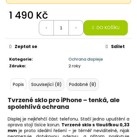
č
u
1 490 Kč
j
e
Měrná
m
DO KOŠÍKU
cena:
e
Zeptat se
Sdílet
IPHONE
16
Kategorie
:
Ochrana displeje
PRO,
Záruka
:
2 roky
128GB,
BLACK
TITAN
(STAV
Popis
Související (8)
Podobné (8)
A-)
22
Tvrzené sklo pro iPhone – tenká, ale
190
spolehlivá ochrana
Kč
Původně:
22
Displej je nejkřehčí část telefonu. Stačí jedno upuštění a
200
oprava stojí tisíce korun.
Tvrzené sklo s tloušťkou 0,33
Kč
mm
je proto ideální řešení – je téměř neviditelné, nijak
neomezuje dotykovou odezvu, a přitom poskytuje