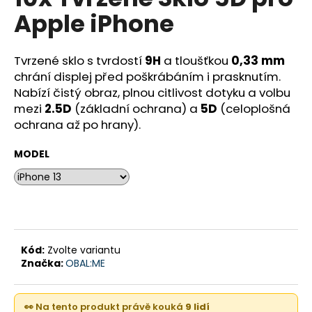
je
a
Apple iPhone
0,0
z
j
5
í
hvězdiček.
Tvrzené sklo s tvrdostí
9H
a tloušťkou
0,33 mm
t
chrání displej před poškrábáním i prasknutím.
?
Nabízí čistý obraz, plnou citlivost dotyku a volbu
mezi
2.5D
(základní ochrana) a
5D
(celoplošná
ochrana až po hrany).
MODEL
HLEDAT
D
o
Kód:
Zvolte variantu
p
Značka:
OBAL:ME
o
r
u
👀 Na tento produkt právě kouká
9 lidí