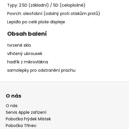
Typy: 2.5D (základní) / 5D (celoplošné)
Povrch: oleofobní (odolný proti otiskům prstů)
Lepidlo po celé ploše displeje
Obsah balení
tvrzené sklo
vlhčený ubrousek
hadřík z mikrovlákna
samolepky pro odstranění prachu
Z
á
O nás
p
a
O nás
Servis Apple zařízení
t
Pobočka Frýdek Místek
í
Pobočka Třinec