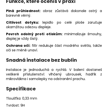
Funkce, které oceníš v praxi
Plná průhlednost:
obraz zůstává dokonale ostrý a
barevně věrný.
Citlivost dotyku:
lepidlo po celé ploše zaručuje
okamžitou odezvu displeje.
Povrch odolný proti otiskům:
minimalizuje šmouhy,
displej je vždy čistý.
Ochrana očí:
filtr redukuje část modrého světla, takže
oči se méně unaví.
Snadná instalace bez bublin
Instalace je jednoduchá a rychlá. V balení dostaneš
veškeré příslušenství: vlhčený ubrousek, hadřík z
mikrovlákna i samolepky na odstranění prachu.
Specifikace
Tloušťka: 0,33 mm
Tvrdost: 9H