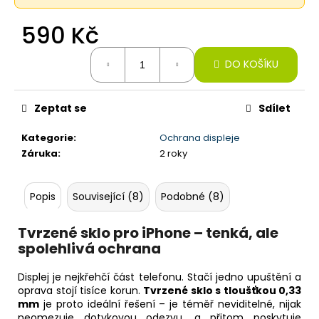
č
u
590 Kč
j
e
Měrná
m
DO KOŠÍKU
cena:
e
Zeptat se
Sdílet
IPHONE
16
Kategorie
:
Ochrana displeje
PRO,
Záruka
:
2 roky
128GB,
DESERT
TITAN
(STAV
Popis
Související (8)
Podobné (8)
A-)
21
Tvrzené sklo pro iPhone – tenká, ale
990
spolehlivá ochrana
Kč
Displej je nejkřehčí část telefonu. Stačí jedno upuštění a
oprava stojí tisíce korun.
Tvrzené sklo s tloušťkou 0,33
mm
je proto ideální řešení – je téměř neviditelné, nijak
neomezuje dotykovou odezvu, a přitom poskytuje