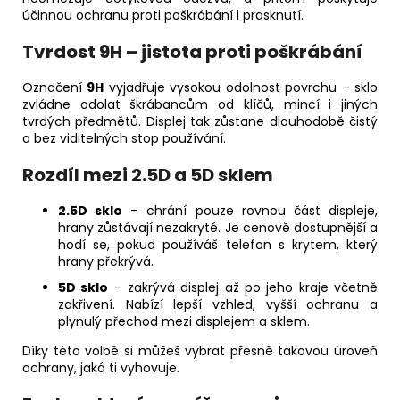
účinnou ochranu proti poškrábání i prasknutí.
Tvrdost 9H – jistota proti poškrábání
Označení
9H
vyjadřuje vysokou odolnost povrchu – sklo
zvládne odolat škrábancům od klíčů, mincí i jiných
tvrdých předmětů. Displej tak zůstane dlouhodobě čistý
a bez viditelných stop používání.
Rozdíl mezi 2.5D a 5D sklem
2.5D sklo
– chrání pouze rovnou část displeje,
hrany zůstávají nezakryté. Je cenově dostupnější a
hodí se, pokud používáš telefon s krytem, který
hrany překrývá.
5D sklo
– zakrývá displej až po jeho kraje včetně
zakřivení. Nabízí lepší vzhled, vyšší ochranu a
plynulý přechod mezi displejem a sklem.
Díky této volbě si můžeš vybrat přesně takovou úroveň
ochrany, jaká ti vyhovuje.