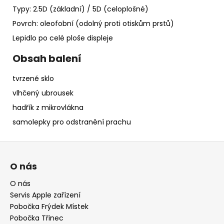
Typy: 2.5D (základní) / 5D (celoplošné)
Povrch: oleofobní (odolný proti otiskům prstů)
Lepidlo po celé ploše displeje
Obsah balení
tvrzené sklo
vlhčený ubrousek
hadřík z mikrovlákna
samolepky pro odstranění prachu
Z
á
O nás
p
a
O nás
Servis Apple zařízení
t
Pobočka Frýdek Místek
í
Pobočka Třinec