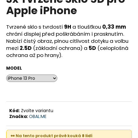
je
a
Apple iPhone
0,0
z
j
5
í
hvězdiček.
Tvrzené sklo s tvrdostí
9H
a tloušťkou
0,33 mm
t
chrání displej před poškrábáním i prasknutím.
?
Nabízí čistý obraz, plnou citlivost dotyku a volbu
mezi
2.5D
(základní ochrana) a
5D
(celoplošná
ochrana až po hrany).
MODEL
HLEDAT
D
o
Kód:
Zvolte variantu
p
Značka:
OBAL:ME
o
r
u
👀 Na tento produkt právě kouká
8 lidí