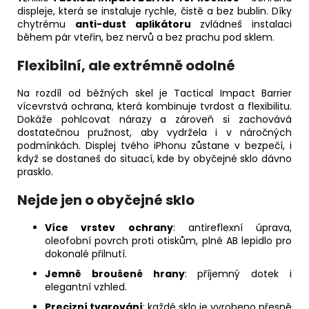
displeje, která se instaluje rychle, čistě a bez bublin. Díky
chytrému
anti-dust aplikátoru
zvládneš instalaci
během pár vteřin, bez nervů a bez prachu pod sklem.
Flexibilní, ale extrémně odolné
Na rozdíl od běžných skel je Tactical Impact Barrier
vícevrstvá ochrana, která kombinuje tvrdost a flexibilitu.
Dokáže pohlcovat nárazy a zároveň si zachovává
dostatečnou pružnost, aby vydržela i v náročných
podmínkách. Displej tvého iPhonu zůstane v bezpečí, i
když se dostaneš do situací, kde by obyčejné sklo dávno
prasklo.
Nejde jen o obyčejné sklo
Více vrstev ochrany
: antireflexní úprava,
oleofobní povrch proti otiskům, plné AB lepidlo pro
dokonalé přilnutí.
Jemně broušené hrany
: příjemný dotek i
elegantní vzhled.
Precizní tvarování
: každé sklo je vyrobeno přesně