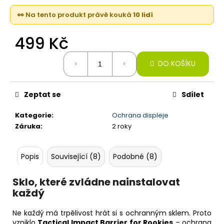
č
u
👀 Na tento produkt právě kouká
10 lidí
j
e
499 Kč
m
e
Měrná
DO KOŠÍKU
cena:
IPHONE
16
Zeptat se
Sdílet
PRO,
128GB,
Kategorie
:
Ochrana displeje
DESERT
Záruka
:
2 roky
TITAN
(STAV
A-)
Popis
Související (8)
Podobné (8)
21
990
Kč
Sklo, které zvládne nainstalovat
každý
Ne každý má trpělivost hrát si s ochranným sklem. Proto
vzniklo
Tactical Impact Barrier for Rookies
– ochrana