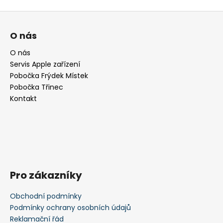
Z
á
O nás
p
a
O nás
Servis Apple zařízení
t
Pobočka Frýdek Místek
í
Pobočka Třinec
Kontakt
Pro zákazníky
Obchodní podmínky
Podmínky ochrany osobních údajů
Reklamační řád