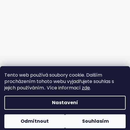
Tento web používá soubory cookie. Dalším
procházením tohoto webu vyjadřujete souhlas s
jejich používáním.. Více informací
zde
.
Sledovat na Instagramu
Nastavení
Vytvořil Shoptet
Copyright 2026
Prodáváme Apple zařízení
. Všechna
Odmítnout
Souhlasím
práva vyhrazena.