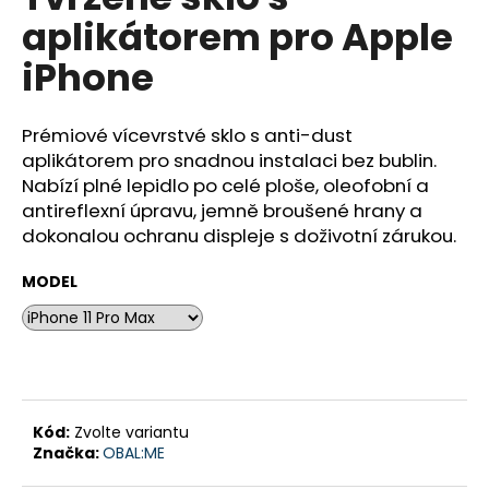
je
a
aplikátorem pro Apple
0,0
z
j
iPhone
5
í
hvězdiček.
t
Prémiové vícevrstvé sklo s anti-dust
?
aplikátorem pro snadnou instalaci bez bublin.
Nabízí plné lepidlo po celé ploše, oleofobní a
antireflexní úpravu, jemně broušené hrany a
dokonalou ochranu displeje s doživotní zárukou.
HLEDAT
MODEL
D
o
p
o
Kód:
Zvolte variantu
r
Značka:
OBAL:ME
u