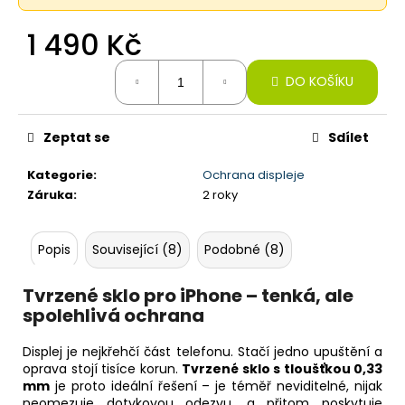
č
u
1 490 Kč
j
e
Měrná
m
DO KOŠÍKU
cena:
e
Zeptat se
Sdílet
TACTICAL
QUANTUM
Kategorie
:
Ochrana displeje
ZESÍLENÉ
Záruka
:
2 roky
ROHY
KRYT
PRO
IPHONE
Popis
Související (8)
Podobné (8)
249
Kč
Tvrzené sklo pro iPhone – tenká, ale
spolehlivá ochrana
Displej je nejkřehčí část telefonu. Stačí jedno upuštění a
oprava stojí tisíce korun.
Tvrzené sklo s tloušťkou 0,33
mm
je proto ideální řešení – je téměř neviditelné, nijak
neomezuje dotykovou odezvu, a přitom poskytuje