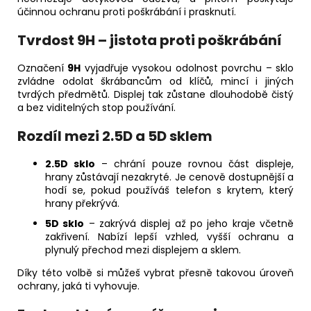
účinnou ochranu proti poškrábání i prasknutí.
Tvrdost 9H – jistota proti poškrábání
Označení
9H
vyjadřuje vysokou odolnost povrchu – sklo
zvládne odolat škrábancům od klíčů, mincí i jiných
tvrdých předmětů. Displej tak zůstane dlouhodobě čistý
a bez viditelných stop používání.
Rozdíl mezi 2.5D a 5D sklem
2.5D sklo
– chrání pouze rovnou část displeje,
hrany zůstávají nezakryté. Je cenově dostupnější a
hodí se, pokud používáš telefon s krytem, který
hrany překrývá.
5D sklo
– zakrývá displej až po jeho kraje včetně
zakřivení. Nabízí lepší vzhled, vyšší ochranu a
plynulý přechod mezi displejem a sklem.
Díky této volbě si můžeš vybrat přesně takovou úroveň
ochrany, jaká ti vyhovuje.