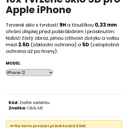
je
a
Apple iPhone
0,0
z
j
5
í
hvězdiček.
Tvrzené sklo s tvrdostí
9H
a tloušťkou
0,33 mm
t
chrání displej před poškrábáním i prasknutím.
?
Nabízí čistý obraz, plnou citlivost dotyku a volbu
mezi
2.5D
(základní ochrana) a
5D
(celoplošná
ochrana až po hrany).
MODEL
HLEDAT
D
o
Kód:
Zvolte variantu
p
Značka:
OBAL:ME
o
r
u
👀 Na tento produkt právě kouká
3 lidí