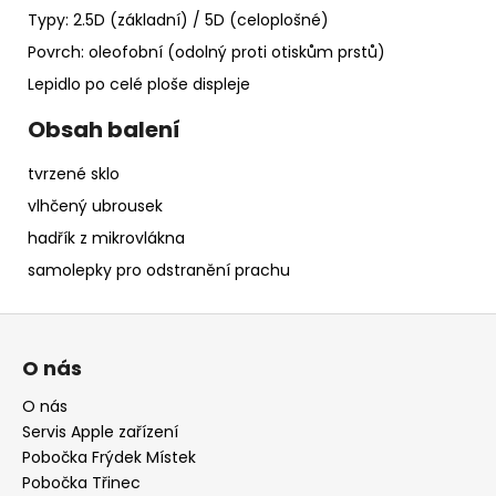
Typy: 2.5D (základní) / 5D (celoplošné)
Povrch: oleofobní (odolný proti otiskům prstů)
Lepidlo po celé ploše displeje
Obsah balení
tvrzené sklo
vlhčený ubrousek
hadřík z mikrovlákna
samolepky pro odstranění prachu
Z
á
O nás
p
a
O nás
Servis Apple zařízení
t
Pobočka Frýdek Místek
í
Pobočka Třinec