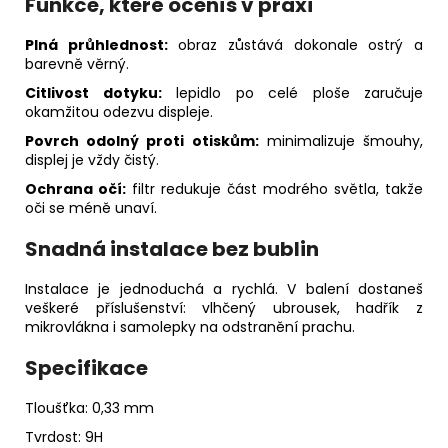
Funkce, které oceníš v praxi
Plná průhlednost:
obraz zůstává dokonale ostrý a
barevně věrný.
Citlivost dotyku:
lepidlo po celé ploše zaručuje
okamžitou odezvu displeje.
Povrch odolný proti otiskům:
minimalizuje šmouhy,
displej je vždy čistý.
Ochrana očí:
filtr redukuje část modrého světla, takže
oči se méně unaví.
Snadná instalace bez bublin
Instalace je jednoduchá a rychlá. V balení dostaneš
veškeré příslušenství: vlhčený ubrousek, hadřík z
mikrovlákna i samolepky na odstranění prachu.
Specifikace
Tloušťka: 0,33 mm
Tvrdost: 9H