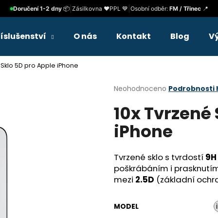
|
|
Doručení 1-2 dny
📦
Zásilkovna ❤️
PPL 💙
Osobní odběr:
FM / Třinec
📍
říslušenství
O nás
Kontakt
Blog
V
Co potřebujete najít?
 Sklo 5D pro Apple iPhone
Průměrné
Neohodnoceno
Podrobnosti
HLEDAT
hodnocení
10x Tvrzené 
produktu
je
iPhone
0,0
Doporučujeme
z
5
hvězdiček.
Tvrzené sklo s tvrdostí
9H
poškrábáním i prasknutím. 
mezi
2.5D
(základní ochr
MODEL