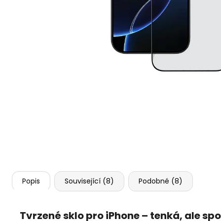
IPHONE 17 , 256GB, MIST BLUE (STAV A-)
22 990 Kč
Popis
Související (8)
Podobné (8)
Tvrzené sklo pro iPhone – tenká, ale sp