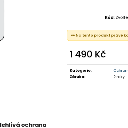
APPLE WATCH 11 46MM, BLACK (STAV A)
IPHONE 16, 128G
10 990 Kč
21 090 Kč
Původně:
16 990 Kč
Kód:
Zvolte
👀 Na tento produkt právě 
1 490 Kč
Měrná
cena:
Kategorie
:
Ochrana
Záruka
:
2 roky
olehlivá ochrana