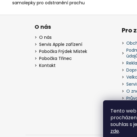
samolepky pro odstranění prachu
Z
á
O nás
Pro 
p
O nás
a
Obch
Servis Apple zařízení
t
Podm
Pobočka Frýdek Místek
údaj
í
Pobočka Třinec
Rekl
Kontakt
Dopr
Velk
Servi
O zn
Prův
Tento web 
procházení
souhlas s j
zde
.