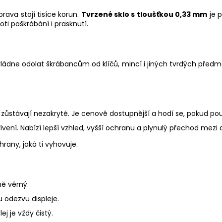
prava stojí tisíce korun.
Tvrzené sklo s tloušťkou 0,33 mm
je p
i poškrábání i prasknutí.
ládne odolat škrábancům od klíčů, mincí i jiných tvrdých předmě
 zůstávají nezakryté. Je cenově dostupnější a hodí se, pokud pou
řivení. Nabízí lepší vzhled, vyšší ochranu a plynulý přechod mezi 
rany, jaká ti vyhovuje.
ě věrný.
 odezvu displeje.
j je vždy čistý.