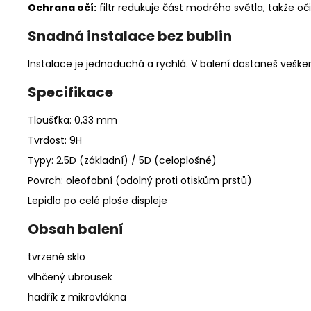
Ochrana očí:
filtr redukuje část modrého světla, takže oč
Snadná instalace bez bublin
Instalace je jednoduchá a rychlá. V balení dostaneš vešker
Specifikace
Tloušťka: 0,33 mm
Tvrdost: 9H
Typy: 2.5D (základní) / 5D (celoplošné)
Povrch: oleofobní (odolný proti otiskům prstů)
Lepidlo po celé ploše displeje
Obsah balení
tvrzené sklo
vlhčený ubrousek
hadřík z mikrovlákna