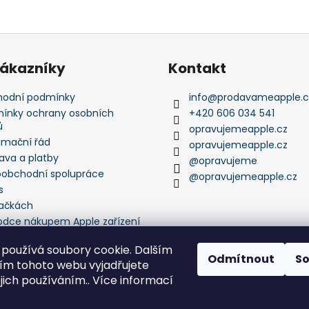
zákazníky
Kontakt
odní podmínky
info
@
prodavameapple.c
ínky ochrany osobních
+420 606 034 541
ů
opravujemeapple.cz
amační řád
opravujemeapple.cz
ava a platby
@opravujeme
oobchodní spolupráce
@opravujemeapple.cz
s
ačkách
odce nákupem Apple zařízení
používá soubory cookie. Dalším
Odmítnout
S
m tohoto webu vyjadřujete
ejich používáním.. Více informací