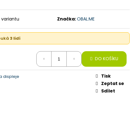
B, BLACK (STAV A-)
 variantu
Značka:
OBAL:ME
kouká
3 lidí
DO KOŠÍKU
Tisk
 displeje
Zeptat se
Sdílet