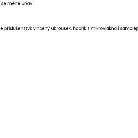
i se méně unaví.
é příslušenství: vlhčený ubrousek, hadřík z mikrovlákna i samol