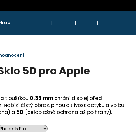
Hledat
Přihlášení
Nákupní
ýkupy
Servis
košík
 hodnocení
Sklo 5D pro Apple
a tloušťkou
0,33 mm
chrání displej před
Nabízí čistý obraz, plnou citlivost dotyku a volbu
ana) a
5D
(celoplošná ochrana až po hrany).
Následující