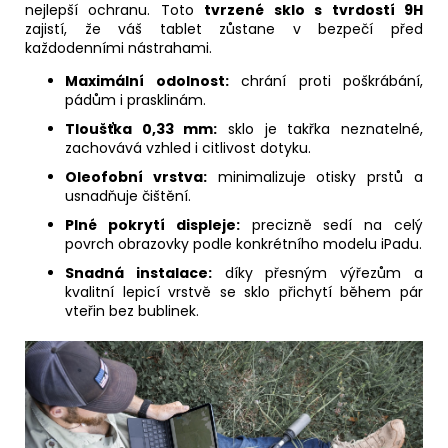
nejlepší ochranu. Toto
tvrzené sklo s tvrdostí 9H
zajistí, že váš tablet zůstane v bezpečí před
každodenními nástrahami.
Maximální odolnost:
chrání proti poškrábání,
pádům i prasklinám.
Tloušťka 0,33 mm:
sklo je takřka neznatelné,
zachovává vzhled i citlivost dotyku.
Oleofobní vrstva:
minimalizuje otisky prstů a
usnadňuje čištění.
Plné pokrytí displeje:
precizně sedí na celý
povrch obrazovky podle konkrétního modelu iPadu.
Snadná instalace:
díky přesným výřezům a
kvalitní lepicí vrstvě se sklo přichytí během pár
vteřin bez bublinek.