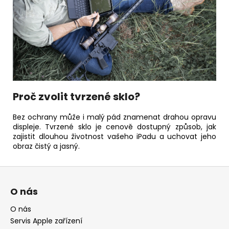
Proč zvolit tvrzené sklo?
Bez ochrany může i malý pád znamenat drahou opravu
displeje. Tvrzené sklo je cenově dostupný způsob, jak
zajistit dlouhou životnost vašeho iPadu a uchovat jeho
obraz čistý a jasný.
Z
á
O nás
p
a
O nás
Servis Apple zařízení
t