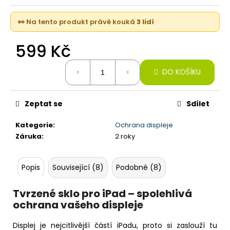
č
u
👀 Na tento produkt právě kouká
3 lidí
j
e
599 Kč
m
e
Měrná
DO KOŠÍKU
cena:
IPHONE
17
Zeptat se
Sdílet
,
256GB,
MIST
Kategorie
:
Ochrana displeje
BLUE
Záruka
:
2 roky
(STAV
A-)
22
Popis
Související (8)
Podobné (8)
990
Kč
Tvrzené sklo pro iPad – spolehlivá
ochrana vašeho displeje
Displej je nejcitlivější částí iPadu, proto si zaslouží tu