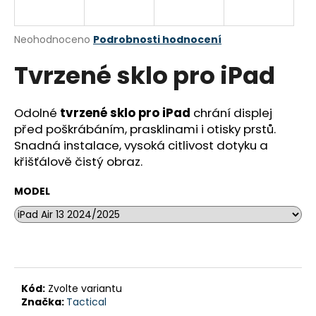
a
j
Průměrné
Neohodnoceno
Podrobnosti hodnocení
í
hodnocení
Tvrzené sklo pro iPad
produktu
t
je
?
0,0
z
Odolné
tvrzené sklo pro iPad
chrání displej
5
před poškrábáním, prasklinami i otisky prstů.
hvězdiček.
Snadná instalace, vysoká citlivost dotyku a
křišťálově čistý obraz.
HLEDAT
MODEL
D
o
p
o
r
Kód:
Zvolte variantu
u
Značka:
Tactical