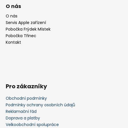
á
O nás
p
a
O nás
Servis Apple zařízení
t
Pobočka Frýdek Místek
í
Pobočka Třinec
Kontakt
Pro zákazníky
Obchodní podmínky
Podmínky ochrany osobních údajů
Reklamační řád
Doprava a platby
Velkoobchodní spolupráce