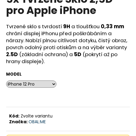
je
a
pro Apple iPhone
0,0
z
j
5
í
hvězdiček.
Tvrzené sklo s tvrdostí
9H
a tloušťkou
0,33 mm
t
chrání displej iPhonu před poškrábáním a
?
nárazy. Nabízí plnou citlivost dotyku, čistý obraz,
povrch odolný proti otiskům a na výběr varianty
2.5D
(základní ochrana) a
5D
(pokrytí až po
hrany displeje).
HLEDAT
MODEL
D
o
p
o
Kód:
Zvolte variantu
Značka:
OBAL:ME
r
u