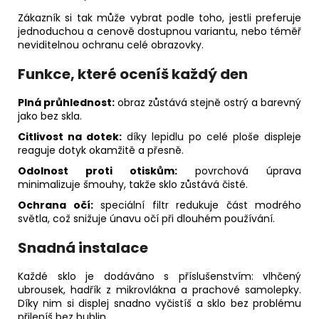
Zákazník si tak může vybrat podle toho, jestli preferuje
jednoduchou a cenově dostupnou variantu, nebo téměř
neviditelnou ochranu celé obrazovky.
Funkce, které oceníš každý den
Plná průhlednost:
obraz zůstává stejně ostrý a barevný
jako bez skla.
Citlivost na dotek:
díky lepidlu po celé ploše displeje
reaguje dotyk okamžitě a přesně.
Odolnost proti otiskům:
povrchová úprava
minimalizuje šmouhy, takže sklo zůstává čisté.
Ochrana očí:
speciální filtr redukuje část modrého
světla, což snižuje únavu očí při dlouhém používání.
Snadná instalace
Každé sklo je dodáváno s příslušenstvím: vlhčený
ubrousek, hadřík z mikrovlákna a prachové samolepky.
Díky nim si displej snadno vyčistíš a sklo bez problému
přilepíš bez bublin.