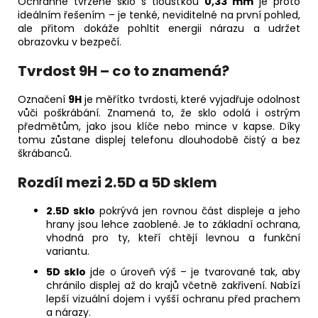
Ochranné tvrzené sklo s tloušťkou
0,33 mm
je proto
ideálním řešením – je tenké, neviditelné na první pohled,
ale přitom dokáže pohltit energii nárazu a udržet
obrazovku v bezpečí.
Tvrdost 9H – co to znamená?
Označení
9H
je měřítko tvrdosti, které vyjadřuje odolnost
vůči poškrábání. Znamená to, že sklo odolá i ostrým
předmětům, jako jsou klíče nebo mince v kapse. Díky
tomu zůstane displej telefonu dlouhodobě čistý a bez
škrábanců.
Rozdíl mezi 2.5D a 5D sklem
2.5D sklo
pokrývá jen rovnou část displeje a jeho
hrany jsou lehce zaoblené. Je to základní ochrana,
vhodná pro ty, kteří chtějí levnou a funkční
variantu.
5D sklo
jde o úroveň výš – je tvarované tak, aby
chránilo displej až do krajů včetně zakřivení. Nabízí
lepší vizuální dojem i vyšší ochranu před prachem
a nárazy.