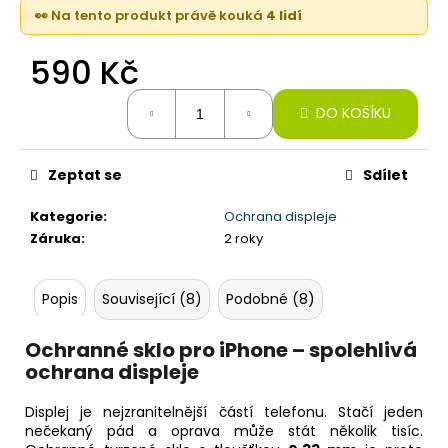
č
👀 Na tento produkt právě kouká
4 lidí
u
j
590 Kč
e
m
Měrná
e
DO KOŠÍKU
cena:
IPHONE
Zeptat se
Sdílet
15
PRO,
Kategorie
:
Ochrana displeje
256GB,
BLUE
Záruka
:
2 roky
TITANIUM
(STAV
A-)
Popis
Související (8)
Podobné (8)
22
590
Ochranné sklo pro iPhone – spolehlivá
Kč
ochrana displeje
Displej je nejzranitelnější částí telefonu. Stačí jeden
nečekaný pád a oprava může stát několik tisíc.