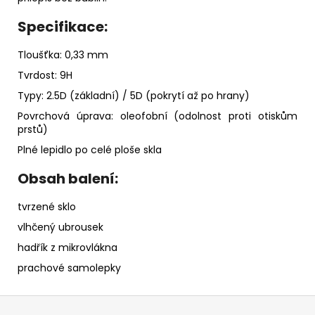
Specifikace:
Tloušťka: 0,33 mm
Tvrdost: 9H
Typy: 2.5D (základní) / 5D (pokrytí až po hrany)
Povrchová úprava: oleofobní (odolnost proti otiskům
prstů)
Plné lepidlo po celé ploše skla
Obsah balení:
tvrzené sklo
vlhčený ubrousek
hadřík z mikrovlákna
prachové samolepky
Z