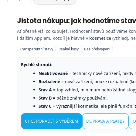
Jistota nákupu: jak hodnotíme stav
Ať přesně víš, co kupuješ. Hodnocení stavů používáme kon
i dalším Applem. Rozdíl je hlavně v
kosmetice
(vzhled), ne
Transparentní stavy
Reálné kusy
Bez překvapení
Rychlé shrnutí:
Neaktivované
= technicky nové zařízení, nikdy
Rozbalené
= nové zařízení, pouze rozbalené (kon
Stav A
= top vzhled, minimum nebo žádné stop
Stav B
= běžné známky používání.
Stav C
= výraznější kosmetika, ale plně funkční 
CHCI PORADIT S VÝBĚREM
DOPRAVA A PLATBY
O