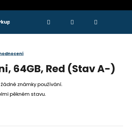
Hledat
Přihlášení
Nákupní
ýkupy
Servis
košík
 hodnocení
ni, 64GB, Red (Stav A-)
žádné známky používání.
velmi pěkném stavu.
Následující