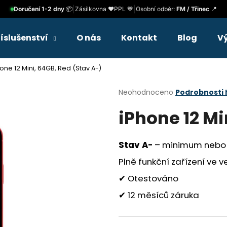
|
|
Doručení 1-2 dny
📦
Zásilkovna ❤️
PPL 💙
Osobní odběr:
FM / Třinec
📍
říslušenství
O nás
Kontakt
Blog
V
Co potřebujete najít?
one 12 Mini, 64GB, Red (Stav A-)
Průměrné
Neohodnoceno
Podrobnosti
HLEDAT
hodnocení
iPhone 12 Mi
produktu
je
0,0
Doporučujeme
z
Stav A-
– minimum nebo 
5
hvězdiček.
Plně funkční zařízení ve 
✔ Otestováno
✔ 12 měsíců záruka