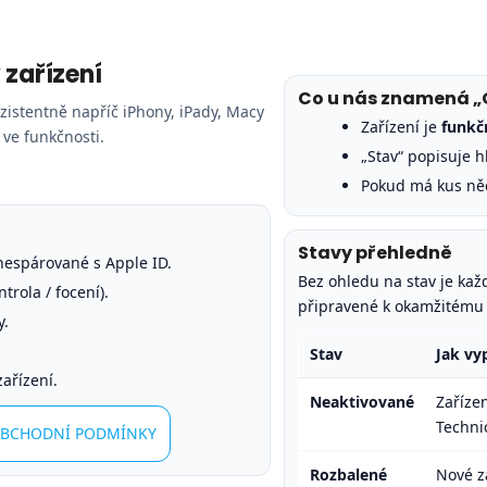
 zařízení
Co u nás znamená „
zistentně napříč iPhony, iPady, Macy
Zařízení je
funkč
 ve funkčnosti.
„Stav“ popisuje 
Pokud má kus něc
Stavy přehledně
 nespárované s Apple ID.
Bez ohledu na stav je kaž
trola / focení).
připravené k okamžitému 
y.
Stav
Jak vy
zařízení.
Neaktivované
Zařízen
Techni
BCHODNÍ PODMÍNKY
Rozbalené
Nové z