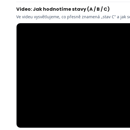
Video: Jak hodnotíme stavy (A / B / C)
Ve videu vysvětlujeme, co přesně znamená „stav C“ a jak s