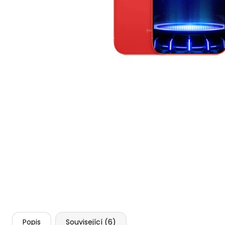
TACTICAL QUANTUM ZESÍLENÉ ROHY
KRYT PRO IPHONE
249 Kč
Popis
Související (6)