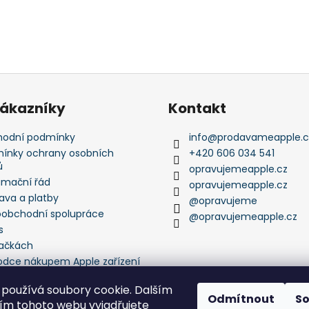
zákazníky
Kontakt
odní podmínky
info
@
prodavameapple.c
ínky ochrany osobních
+420 606 034 541
ů
opravujemeapple.cz
amační řád
opravujemeapple.cz
ava a platby
@opravujeme
oobchodní spolupráce
@opravujemeapple.cz
s
ačkách
odce nákupem Apple zařízení
používá soubory cookie. Dalším
Odmítnout
S
m tohoto webu vyjadřujete