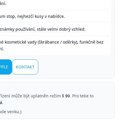
ání.
m stop, nejhezčí kusy v nabídce.
známky používání, stále velmi dobrý vzhled.
lné kosmetické vady (škrábance / oděrky), funkčně bez
í.
PPLE
KONTAKT
řízení může být uplatněn režim
§ 90
. Pro tebe to
á
.
ude venku.)