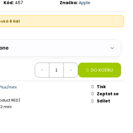
GB, LAVENDER (STAV A)
Kód:
467
Značka:
Apple
kouká
6 lidí
hone
DO KOŠÍKU
Tisk
Plus/mini
Zeptat se
oduct RED)
Sdílet
12 mini