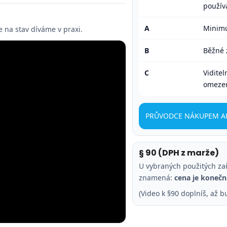
použív
A
Minimu
e na stav díváme v praxi.
B
Běžné 
C
Vidite
omezen
PRŮVODCE NÁKUPEM A
§ 90 (DPH z marže)
U vybraných použitých za
znamená:
cena je konečn
(Video k §90 doplníš, až b