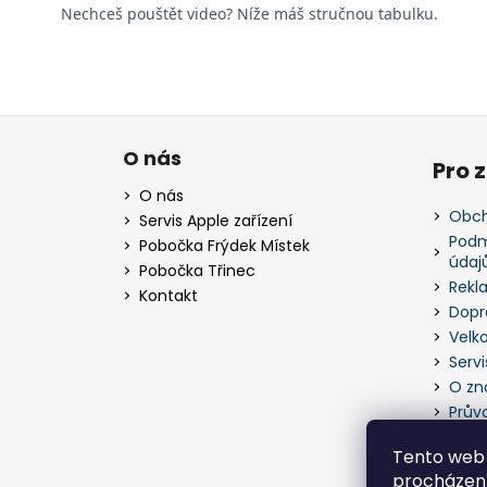
Nechceš pouštět video? Níže máš stručnou tabulku.
Z
á
O nás
Pro 
p
O nás
a
Obch
Servis Apple zařízení
t
Podm
Pobočka Frýdek Místek
údaj
í
Pobočka Třinec
Rekl
Kontakt
Dopr
Velk
Servi
O zn
Prův
Tento web 
procházení