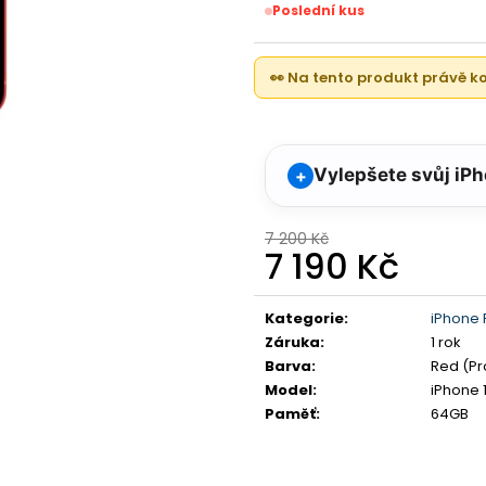
APPLE WATCH 11 46MM, BLACK (STAV A)
IPHONE 17 , 256
Poslední kus
10 990 Kč
23 000 Kč
Původně:
16 990 Kč
👀 Na tento produkt právě 
Vylepšete svůj iP
+
7 200 Kč
7 190 Kč
Měrná
cena:
Kategorie
:
iPhone 
Záruka
:
1 rok
Barva
:
Red (Pr
Model
:
iPhone 
Paměť
:
64GB