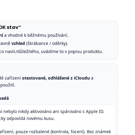
OK stav“
ní
a vhodné k běžnému používání.
hlavně
vzhled
(škrábance / oděrky).
o navíc/důležitého, uvádíme to v popisu produktu.
dé zařízení
otestované, odhlášené z iCloudu
a
použití.
padá
í nebylo nikdy aktivováno ani spárováno s Apple ID.
cky odpovídá novému kusu.
ařízení, pouze rozbalené (kontrola, focení). Bez známek