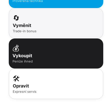
Prověřená technika
🔄
Vyměnit
Trade-in bonus
💰
Vykoupit
Peníze ihned
🛠️
Opravit
Expresní servis