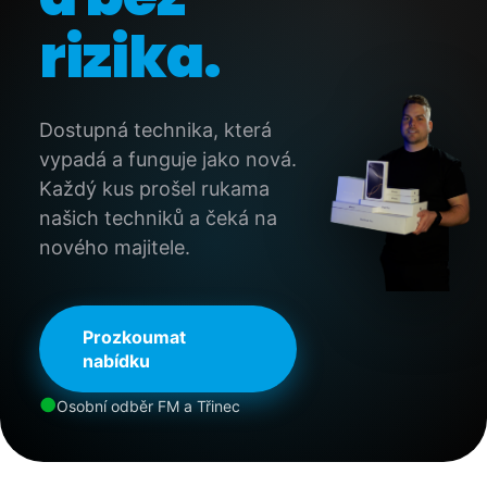
a
rizika.
j
í
t
Dostupná technika, která
?
vypadá a funguje jako nová.
Každý kus prošel rukama
našich techniků a čeká na
nového majitele.
HLEDAT
Prozkoumat
D
nabídku
o
p
●
Osobní odběr FM a Třinec
o
r
u