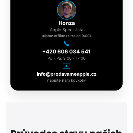
Honza
Apple Specialista
jsme offline (zítra od 9:00)
●
📞
+420 606 034 541
Po - Pá: 9:00 - 17:00
✉️
info@prodavameapple.cz
napište nám kdykoliv