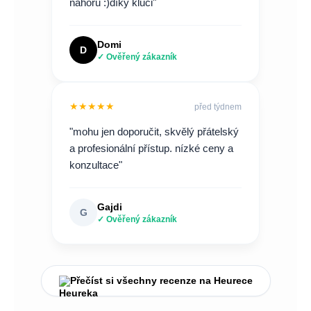
nahoru :)díky kluci"
Domi
D
✓ Ověřený zákazník
★★★★★
před týdnem
"mohu jen doporučit, skvělý přátelský
a profesionální přístup. nízké ceny a
konzultace"
Gajdi
G
✓ Ověřený zákazník
Přečíst si všechny recenze na Heurece