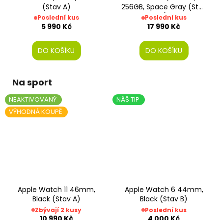
(Stav A)
256GB, Space Gray (Stav
B)
Poslední kus
Poslední kus
5 990 Kč
17 990 Kč
DO KOŠÍKU
DO KOŠÍKU
Na sport
NEAKTIVOVANÝ
NÁŠ TIP
VÝHODNÁ KOUPĚ
Apple Watch 11 46mm,
Apple Watch 6 44mm,
Black (Stav A)
Black (Stav B)
Zbývají 2 kusy
Poslední kus
10 990 Kč
4 000 Kč