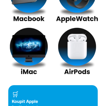
🛒
Koupit Apple