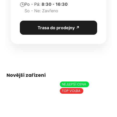
Po - Pá:
8:30 - 16:30
🕒
So - Ne: Zavřeno
Trasa do prodejny ↗
Novější zařízení
NEJLEPŠÍ CENA
TOP VOLBA