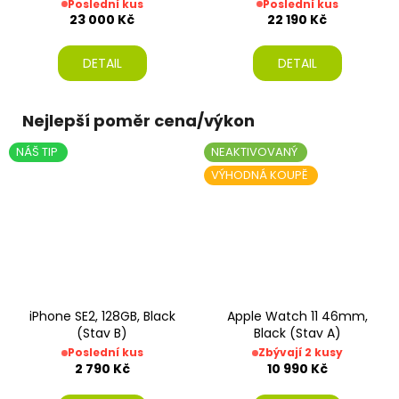
Poslední kus
Poslední kus
23 000 Kč
22 190 Kč
DETAIL
DETAIL
Nejlepší poměr cena/výkon
NÁŠ TIP
NEAKTIVOVANÝ
VÝHODNÁ KOUPĚ
iPhone SE2, 128GB, Black
Apple Watch 11 46mm,
(Stav B)
Black (Stav A)
Poslední kus
Zbývají 2 kusy
2 790 Kč
10 990 Kč