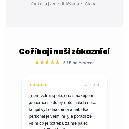
funkcí a jsou odhlášena z iCloud.
Co říkají naši zákazníci
★★★★★
5 / 5 na Heurece
★★★★★
26.2.2026
"jsem velmi spokojena s nákupem
,doporučuji kdo by chtěl někdo něco
koupit výhodna cenová nabídka .
personál je velmi milý a poradí ze
vším co je potřeba za mě palec