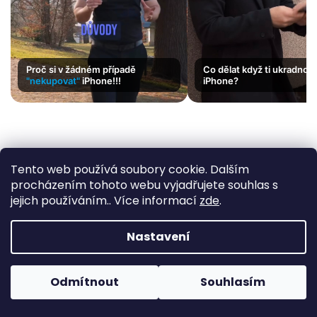
Proč si v žádném případě
Co dělat když ti ukradnou
"nekupovat"
iPhone!!!
iPhone?
Tento web používá soubory cookie. Dalším
Z
procházením tohoto webu vyjadřujete souhlas s
á
jejich používáním.. Více informací
zde
.
O nás
p
a
O nás
Nastavení
Servis Apple zařízení
t
Pobočka Frýdek Místek
í
Pobočka Třinec
Odmítnout
Souhlasím
Kontakt