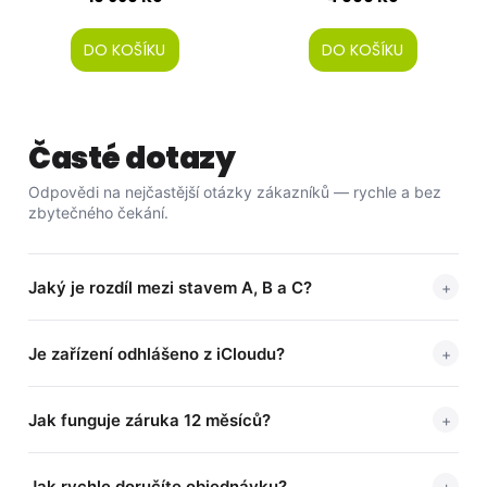
DO KOŠÍKU
DO KOŠÍKU
Časté dotazy
Odpovědi na nejčastější otázky zákazníků — rychle a bez
zbytečného čekání.
Jaký je rozdíl mezi stavem A, B a C?
+
Je zařízení odhlášeno z iCloudu?
+
Jak funguje záruka 12 měsíců?
+
Jak rychle doručíte objednávku?
+