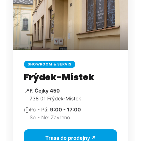
SHOWROOM & SERVIS
Frýdek-Místek
F. Čejky 450
📍
738 01 Frýdek-Místek
Po - Pá:
9:00 - 17:00
🕒
So - Ne: Zavřeno
Trasa do prodejny ↗