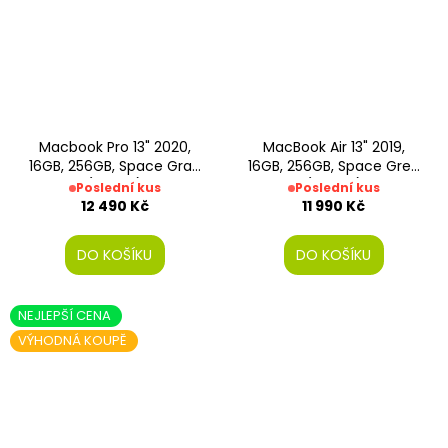
Macbook Pro 13" 2020,
MacBook Air 13" 2019,
16GB, 256GB, Space Gray
16GB, 256GB, Space Grey
(Stav B)
(Stav A)
Poslední kus
Poslední kus
12 490 Kč
11 990 Kč
DO KOŠÍKU
DO KOŠÍKU
NEJLEPŠÍ CENA
VÝHODNÁ KOUPĚ