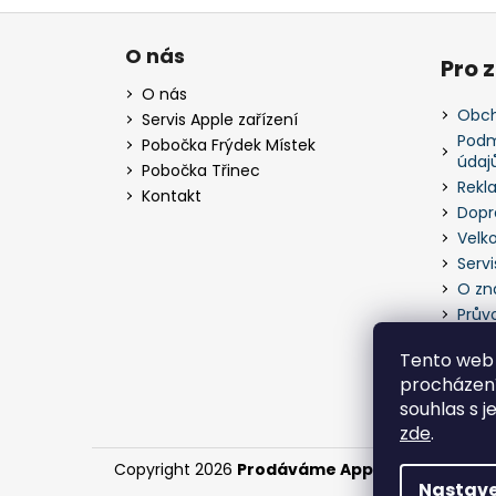
Z
á
O nás
Pro 
p
O nás
a
Obch
Servis Apple zařízení
t
Podm
Pobočka Frýdek Místek
údaj
í
Pobočka Třinec
Rekl
Kontakt
Dopr
Velk
Servi
O zn
Prův
Tento web 
procházení
souhlas s j
zde
.
Copyright 2026
Prodáváme Apple zařízení
. Vš
Nastave