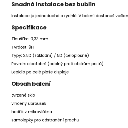
Snadná instalace bez bublin
Instalace je jednoduchá a rychlá. V balení dostaneš vešker
Specifikace
Tloušťka: 0,33 mm
Tvrdost: 9H
Typy: 2.5D (základní) / 5D (celoplošné)
Povrch: oleofobní (odolný proti otiskům prstů)
Lepidlo po celé ploše displeje
Obsah balení
tvrzené sklo
vlhčený ubrousek
hadřík z mikrovlákna
samolepky pro odstranění prachu