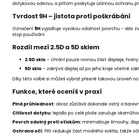
dotykovou odezvu, a přitom poskytuje účinnou ochranu prot
Tvrdost 9H – jistota proti poškrábání
Označení
9H
vyjadřuje vysokou odolnost povrchu – sklo zv
stop používání.
Rozdíl mezi 2.5D a 5D sklem
2.5D sklo
– chrání pouze rovnou část displeje, hrany
5D sklo
– zakrývá displej až po jeho kraje včetně zak
Díky této volbě si můžeš vybrat přesně takovou úroveň och
Funkce, které oceníš v praxi
Plná průhlednost:
obraz zůstává dokonale ostrý a barevn
Citlivost dotyku:
lepidlo po celé ploše zaručuje okamžitou
Povrch odolný proti otiskům:
minimalizuje šmouhy, disple
Ochrana očí:
filtr redukuje část modrého světla, takže oč