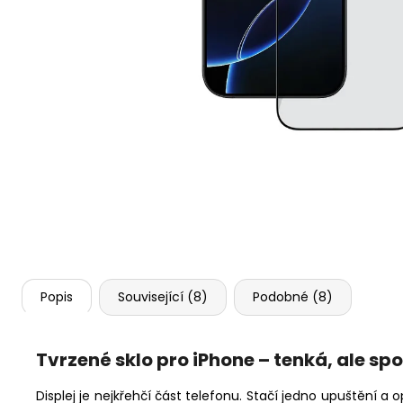
TACTICAL QUANTUM ZESÍLENÉ ROHY
KRYT PRO IPHONE
249 Kč
Popis
Související (8)
Podobné (8)
Tvrzené sklo pro iPhone – tenká, ale sp
Displej je nejkřehčí část telefonu. Stačí jedno upuštění a o