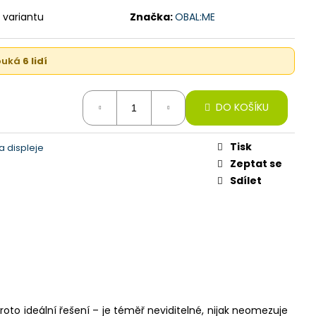
GB, LAVENDER (STAV A)
 variantu
Značka:
OBAL:ME
kouká
6 lidí
DO KOŠÍKU
Tisk
 displeje
Zeptat se
Sdílet
roto ideální řešení – je téměř neviditelné, nijak neomezuje