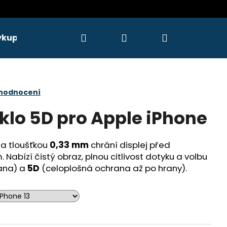
Hledat
Přihlášení
Nákupní
ýkupy
Servis
košík
 hodnocení
klo 5D pro Apple iPhone
a tloušťkou
0,33 mm
chrání displej před
Nabízí čistý obraz, plnou citlivost dotyku a volbu
ana) a
5D
(celoplošná ochrana až po hrany).
Následující