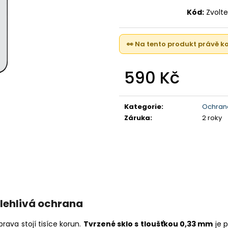
APPLE WATCH 11 46MM, BLACK (STAV A)
IPHONE 17 , 256
Kód:
Zvolte
10 990 Kč
23 000 Kč
Původně:
16 990 Kč
👀 Na tento produkt právě 
590 Kč
Měrná
cena:
Kategorie
:
Ochrana
Záruka
:
2 roky
olehlivá ochrana
prava stojí tisíce korun.
Tvrzené sklo s tloušťkou 0,33 mm
je p