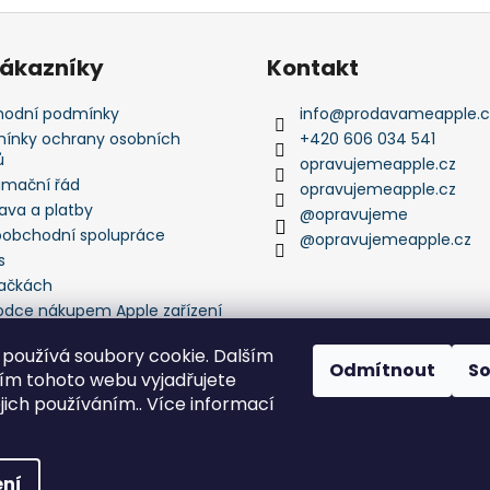
zákazníky
Kontakt
odní podmínky
info
@
prodavameapple.c
ínky ochrany osobních
+420 606 034 541
ů
opravujemeapple.cz
amační řád
opravujemeapple.cz
ava a platby
@opravujeme
oobchodní spolupráce
@opravujemeapple.cz
s
ačkách
odce nákupem Apple zařízení
používá soubory cookie. Dalším
Odmítnout
S
m tohoto webu vyjadřujete
ejich používáním.. Více informací
echna práva vyhrazena.
ní