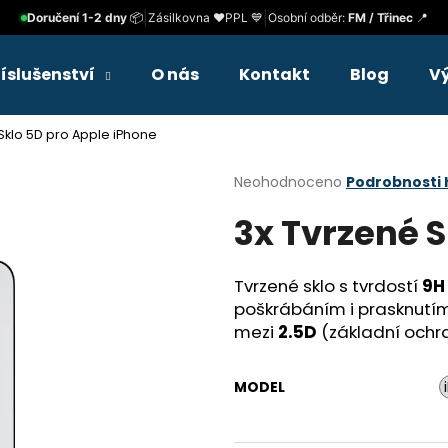
|
|
Doručení 1-2 dny
📦
Zásilkovna ❤️
PPL 💙
Osobní odběr:
FM / Třinec
📍
říslušenství
O nás
Kontakt
Blog
V
Co potřebujete najít?
Sklo 5D pro Apple iPhone
Průměrné
Neohodnoceno
Podrobnosti
HLEDAT
hodnocení
3x Tvrzené S
produktu
je
0,0
Doporučujeme
z
Tvrzené sklo s tvrdostí
9H
5
poškrábáním i prasknutím. 
hvězdiček.
mezi
2.5D
(základní ochr
MODEL