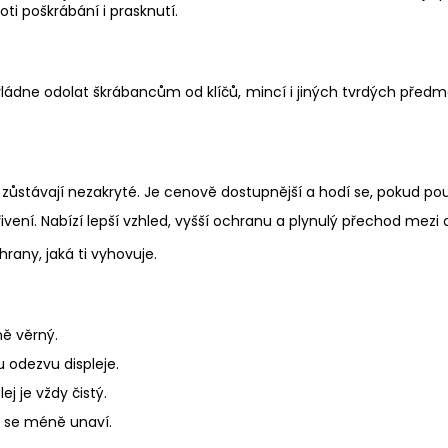
i poškrábání i prasknutí.
ládne odolat škrábancům od klíčů, mincí i jiných tvrdých předmě
 zůstávají nezakryté. Je cenově dostupnější a hodí se, pokud pou
řivení. Nabízí lepší vzhled, vyšší ochranu a plynulý přechod mezi 
rany, jaká ti vyhovuje.
ě věrný.
 odezvu displeje.
j je vždy čistý.
i se méně unaví.