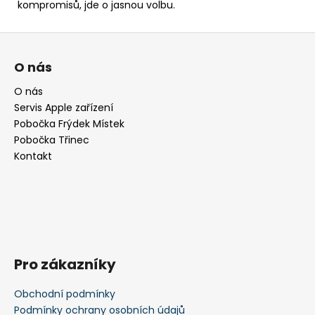
kompromisů, jde o jasnou volbu.
Z
á
O nás
p
a
O nás
Servis Apple zařízení
t
Pobočka Frýdek Místek
í
Pobočka Třinec
Kontakt
Pro zákazníky
Obchodní podmínky
Podmínky ochrany osobních údajů