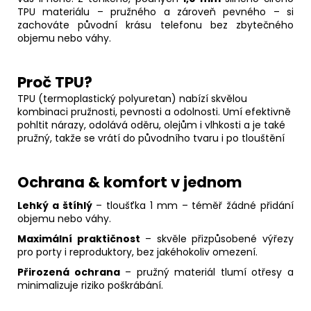
TPU materiálu – pružného a zároveň pevného – si
zachováte původní krásu telefonu bez zbytečného
objemu nebo váhy.
Proč TPU?
TPU (termoplastický polyuretan) nabízí skvělou
kombinaci pružnosti, pevnosti a odolnosti. Umí efektivně
pohltit nárazy, odolává oděru, olejům i vlhkosti a je také
pružný, takže se vrátí do původního tvaru i po tlouštění
Ochrana & komfort v jednom
Lehký a štíhlý
– tloušťka 1 mm – téměř žádné přidání
objemu nebo váhy.
Maximální praktičnost
– skvěle přizpůsobené výřezy
pro porty i reproduktory, bez jakéhokoliv omezení.
Přirozená ochrana
– pružný materiál tlumí otřesy a
minimalizuje riziko poškrábání.