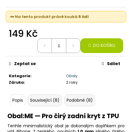
č
u
j
👀 Na tento produkt právě kouká
5 lidí
e
m
149 Kč
e
Měrná
DO KOŠÍKU
cena:
IPHONE
17
,
Zeptat se
Sdílet
256GB,
LAVENDER
(STAV
Kategorie
:
Obaly
A)
Záruka
:
2 roky
23
000
Kč
Popis
Související (8)
Podobné (8)
Obal:ME — Pro čirý zadní kryt z TPU
Tenhle minimalistický obal je dokonalým doplňkem pro
váš iPhone. Z tenkého, pouhých
1,0 mm
silného čirého