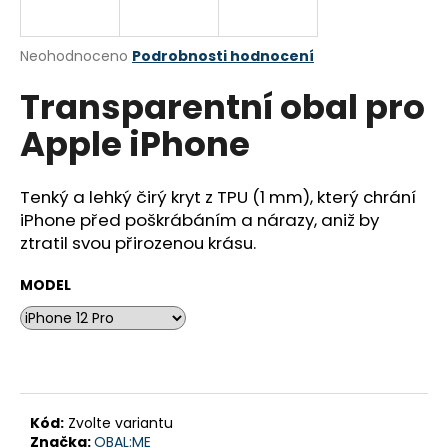
a
j
Průměrné
Neohodnoceno
Podrobnosti hodnocení
í
hodnocení
Transparentní obal pro
produktu
t
je
?
Apple iPhone
0,0
z
5
hvězdiček.
Tenký a lehký čirý kryt z TPU (1 mm), který chrání
iPhone před poškrábáním a nárazy, aniž by
HLEDAT
ztratil svou přirozenou krásu.
MODEL
D
o
p
o
r
Kód:
Zvolte variantu
u
Značka:
OBAL:ME