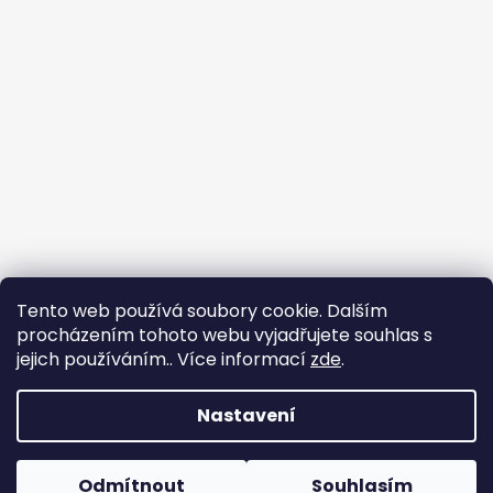
Tento web používá soubory cookie. Dalším
procházením tohoto webu vyjadřujete souhlas s
jejich používáním.. Více informací
zde
.
Sledovat na Instagramu
Nastavení
Vytvořil Shoptet
Copyright 2026
Prodáváme Apple zařízení
. Všechna
Odmítnout
Souhlasím
práva vyhrazena.