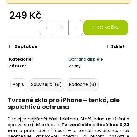
č
u
249 Kč
j
e
Měrná
m
DO KOŠÍKU
cena:
e
Zeptat se
Sdílet
IPHONE
16
Kategorie
:
Ochrana displeje
PRO,
Záruka
:
2 roky
128GB,
DESERT
TITAN
(STAV
Popis
Související (8)
Podobné (8)
B)
18
Tvrzené sklo pro iPhone – tenká, ale
990
spolehlivá ochrana
Kč
Původně:
27
Displej je nejkřehčí část telefonu. Stačí jedno upuštění a
890
oprava stojí tisíce korun.
Tvrzené sklo s tloušťkou 0,33
Kč
mm
je proto ideální řešení – je téměř neviditelné, nijak
neomezuje dotykovou odezvu, a přitom poskytuje