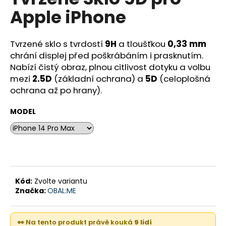
je
a
Apple iPhone
0,0
z
j
5
í
hvězdiček.
Tvrzené sklo s tvrdostí
9H
a tloušťkou
0,33 mm
t
chrání displej před poškrábáním i prasknutím.
?
Nabízí čistý obraz, plnou citlivost dotyku a volbu
mezi
2.5D
(základní ochrana) a
5D
(celoplošná
ochrana až po hrany).
MODEL
HLEDAT
D
o
Kód:
Zvolte variantu
p
Značka:
OBAL:ME
o
r
u
👀 Na tento produkt právě kouká
9 lidí