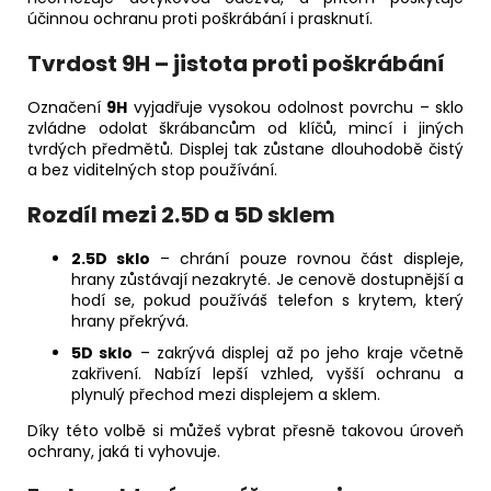
účinnou ochranu proti poškrábání i prasknutí.
Tvrdost 9H – jistota proti poškrábání
Označení
9H
vyjadřuje vysokou odolnost povrchu – sklo
zvládne odolat škrábancům od klíčů, mincí i jiných
tvrdých předmětů. Displej tak zůstane dlouhodobě čistý
a bez viditelných stop používání.
Rozdíl mezi 2.5D a 5D sklem
2.5D sklo
– chrání pouze rovnou část displeje,
hrany zůstávají nezakryté. Je cenově dostupnější a
hodí se, pokud používáš telefon s krytem, který
hrany překrývá.
5D sklo
– zakrývá displej až po jeho kraje včetně
zakřivení. Nabízí lepší vzhled, vyšší ochranu a
plynulý přechod mezi displejem a sklem.
Díky této volbě si můžeš vybrat přesně takovou úroveň
ochrany, jaká ti vyhovuje.