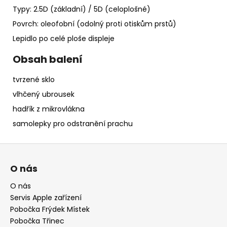
Typy: 2.5D (základní) / 5D (celoplošné)
Povrch: oleofobní (odolný proti otiskům prstů)
Lepidlo po celé ploše displeje
Obsah balení
tvrzené sklo
vlhčený ubrousek
hadřík z mikrovlákna
samolepky pro odstranění prachu
Z
á
O nás
p
a
O nás
Servis Apple zařízení
t
Pobočka Frýdek Místek
í
Pobočka Třinec