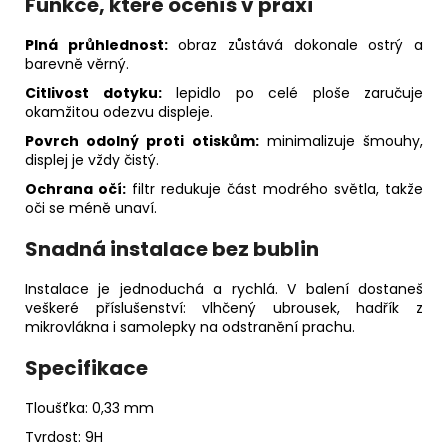
Funkce, které oceníš v praxi
Plná průhlednost:
obraz zůstává dokonale ostrý a
barevně věrný.
Citlivost dotyku:
lepidlo po celé ploše zaručuje
okamžitou odezvu displeje.
Povrch odolný proti otiskům:
minimalizuje šmouhy,
displej je vždy čistý.
Ochrana očí:
filtr redukuje část modrého světla, takže
oči se méně unaví.
Snadná instalace bez bublin
Instalace je jednoduchá a rychlá. V balení dostaneš
veškeré příslušenství: vlhčený ubrousek, hadřík z
mikrovlákna i samolepky na odstranění prachu.
Specifikace
Tloušťka: 0,33 mm
Tvrdost: 9H