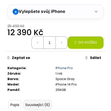
č
u
j
Vylepšete svůj iPhone
+
e
m
25 490 Kč
e
12 390 Kč
Měrná
IPHONE
DO KOŠÍKU
cena:
16
PRO,
128GB,
Zeptat se
Sdílet
BLACK
TITAN
(STAV
Kategorie
:
iPhone Pro
A-)
Záruka
:
1 rok
22
Barva
:
Space Gray
190
Model
:
iPhone 14 Pro
Kč
Paměť
:
256GB
Původně:
22
200
Kč
Popis
Související (6)