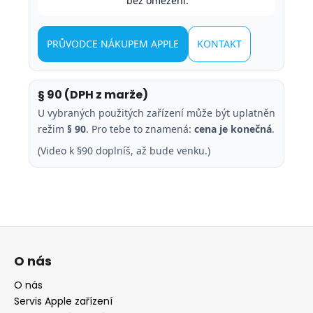
bez omezení.
PRŮVODCE NÁKUPEM APPLE
KONTAKT
§ 90 (DPH z marže)
U vybraných použitých zařízení může být uplatněn
režim
§ 90
. Pro tebe to znamená:
cena je konečná
.
(Video k §90 doplníš, až bude venku.)
Z
á
O nás
p
a
O nás
Servis Apple zařízení
t