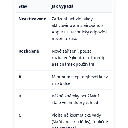
Stav
Jak vypadá
Neaktivované
Zařízení nebylo nikdy
aktivováno ani spárováno s
Apple ID. Technicky odpovídá
novému kusu.
Rozbalené
Nové zařízení, pouze
rozbalené (kontrola, focení).
Bez známek používání.
A
Minimum stop, nejhezčí kusy
v nabídce.
B
Běžné známky používání,
stále velmi dobrý vzhled.
C
Viditelné kosmetické vady
(škrábance / oděrky), funkčně