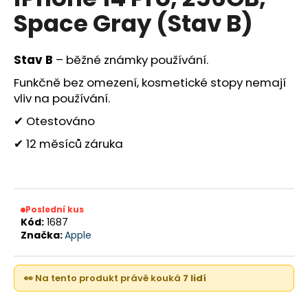
je
a
Space Gray (Stav B)
0,0
z
j
5
í
hvězdiček.
Stav B
– běžné známky používání.
t
Funkčně bez omezení, kosmetické stopy nemají
?
vliv na používání.
✔
Otestováno
✔
12 měsíců záruka
HLEDAT
Poslední kus
D
Kód:
1687
o
Značka:
Apple
p
o
r
👀 Na tento produkt právě kouká
7 lidí
u