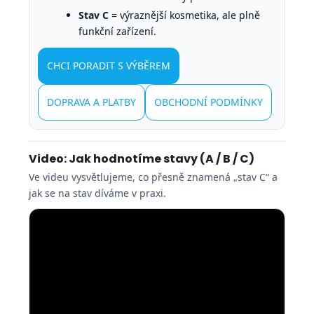
Stav C
= výraznější kosmetika, ale plně
funkční zařízení.
CHCI PORADIT S VÝBĚREM
DOPRAVA A PLATBY
OBCHODNÍ PODMÍNKY
Video: Jak hodnotíme stavy (A / B / C)
Ve videu vysvětlujeme, co přesně znamená „stav C“ a
jak se na stav díváme v praxi.