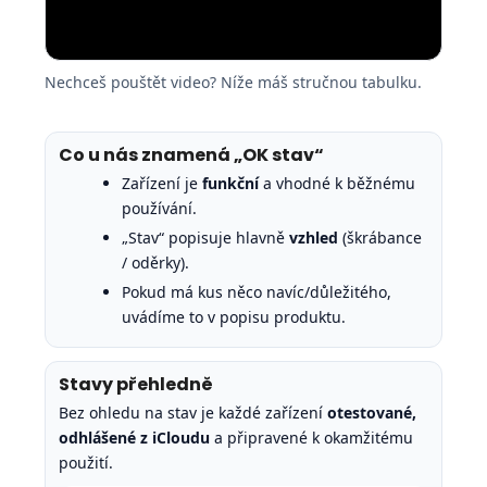
Nechceš pouštět video? Níže máš stručnou tabulku.
Co u nás znamená „OK stav“
Zařízení je
funkční
a vhodné k běžnému
používání.
„Stav“ popisuje hlavně
vzhled
(škrábance
/ oděrky).
Pokud má kus něco navíc/důležitého,
uvádíme to v popisu produktu.
Stavy přehledně
Bez ohledu na stav je každé zařízení
otestované,
odhlášené z iCloudu
a připravené k okamžitému
použití.