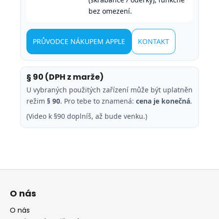
bez omezení.
PRŮVODCE NÁKUPEM APPLE
KONTAKT
§ 90 (DPH z marže)
U vybraných použitých zařízení může být uplatněn
režim
§ 90
. Pro tebe to znamená:
cena je konečná
.
(Video k §90 doplníš, až bude venku.)
Z
á
O nás
p
a
O nás