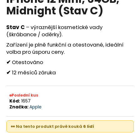
je
a
Midnight (Stav C)
0,0
z
j
5
í
hvězdiček.
Stav C
– výraznější kosmetické vady
t
(škrábance / oděrky).
?
Zařízení je plně funkční a otestované, ideální
volba pro úsporu ceny.
✔
Otestováno
✔
12 měsíců záruka
HLEDAT
Poslední kus
D
Kód:
1657
o
Značka:
Apple
p
o
r
👀 Na tento produkt právě kouká
6 lidí
u