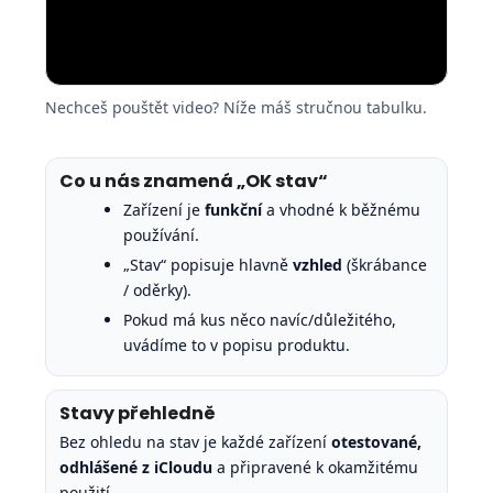
Nechceš pouštět video? Níže máš stručnou tabulku.
Co u nás znamená „OK stav“
Zařízení je
funkční
a vhodné k běžnému
používání.
„Stav“ popisuje hlavně
vzhled
(škrábance
/ oděrky).
Pokud má kus něco navíc/důležitého,
uvádíme to v popisu produktu.
Stavy přehledně
Bez ohledu na stav je každé zařízení
otestované,
odhlášené z iCloudu
a připravené k okamžitému
použití.