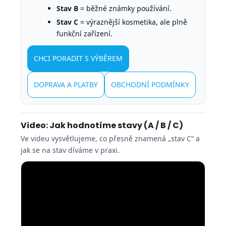
Stav B
= běžné známky používání.
Stav C
= výraznější kosmetika, ale plně
funkční zařízení.
CHCI PORADIT S VÝBĚREM
DOPRAVA A PLATBY
OBCHODNÍ PODMÍNKY
Video: Jak hodnotíme stavy (A / B / C)
Ve videu vysvětlujeme, co přesně znamená „stav C“ a
jak se na stav díváme v praxi.