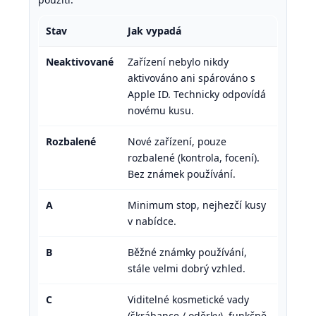
Stav
Jak vypadá
Neaktivované
Zařízení nebylo nikdy
aktivováno ani spárováno s
Apple ID. Technicky odpovídá
novému kusu.
Rozbalené
Nové zařízení, pouze
rozbalené (kontrola, focení).
Bez známek používání.
A
Minimum stop, nejhezčí kusy
v nabídce.
B
Běžné známky používání,
stále velmi dobrý vzhled.
C
Viditelné kosmetické vady
(škrábance / oděrky), funkčně