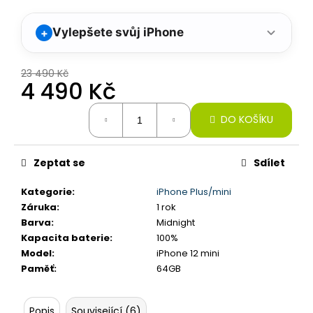
č
u
j
Vylepšete svůj iPhone
+
e
m
23 490 Kč
e
4 490 Kč
Měrná
IPHONE
DO KOŠÍKU
cena:
16
PRO,
128GB,
Zeptat se
Sdílet
DESERT
TITAN
(STAV
Kategorie
:
iPhone Plus/mini
A-)
Záruka
:
1 rok
21
Barva
:
Midnight
990
Kapacita baterie
:
100%
Kč
Model
:
iPhone 12 mini
Paměť
:
64GB
Popis
Související (6)