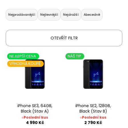
a
Ř
j
a
Nejprodávanější
Nejlevnější
Nejdražší
Abecedně
í
z
t
e
?
n
OTEVŘÍT FILTR
í
p
V
NEJLEPŠÍ CENA
NÁŠ TIP
r
ý
VÝHODNÁ KOUPĚ
o
HLEDAT
p
d
i
u
s
k
D
p
t
o
r
p
ů
o
iPhone SE3, 64GB,
iPhone SE2, 128GB,
o
Black (Stav A)
Black (Stav B)
d
r
Poslední kus
Poslední kus
u
u
4 990 Kč
2 790 Kč