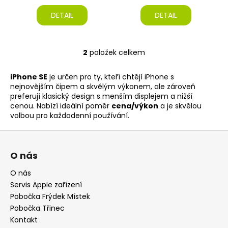
k
č
u
t
DETAIL
DETAIL
j
ů
e
m
2
položek celkem
O
e
v
iPhone SE
je určen pro ty, kteří chtějí iPhone s
l
nejnovějším čipem a skvělým výkonem, ale zároveň
IPHONE
á
SE2,
preferují klasický design s menším displejem a nižší
d
128GB,
cenou. Nabízí ideální poměr
cena/výkon
a je skvělou
a
BLACK
volbou pro každodenní používání.
(STAV
c
B)
Z
í
2
p
á
790
O nás
r
p
Kč
v
Původně:
a
O nás
13
k
Servis Apple zařízení
t
490
y
Kč
Pobočka Frýdek Místek
í
v
Pobočka Třinec
ý
Kontakt
p