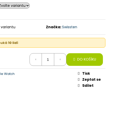
128GB, DESERT TITAN
 variantu
Značka:
Swissten
kouká
10 lidí
DO KOŠÍKU
Tisk
le Watch
Zeptat se
Sdílet