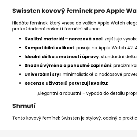
Swissten kovový řemínek pro Apple Wa
Hledáte řemínek, který vnese do vašich Apple Watch eleg
pro každodenní nošení i formální situace.
Kvalitní materiál – nerezová ocel
: zajišťuje vyso
Kompatibilní velikost
: pasuje na Apple Watch 42, 
Ideální délka s možností úpravy
: standardní délka
Snadná výměna a pohodlné zapínání
: precizní 
Univerzální styl
: minimalistické a nadčasové prove
Recenze uživatelů potvrzují kvalitu
:
„Elegantní a robustní – vypadá do detailu pro
Shrnutí
Tento kovový řemínek Swissten je stylový, odolný a prakti
Z