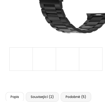
APPLE WATCH 11 46MM, BLACK (STAV A)
10 990 Kč
Původně:
16 990 Kč
Popis
Související (2)
Podobné (5)