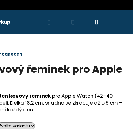
Hledat
Přihlášení
Nákupní
ýkupy
Servis
košík
 hodnocení
vový řemínek pro Apple
ten kovový řemínek
pro Apple Watch (42–49
celi. Délka 18,2 cm, snadno se zkracuje až o 5 cm –
ení každý den.
Následující