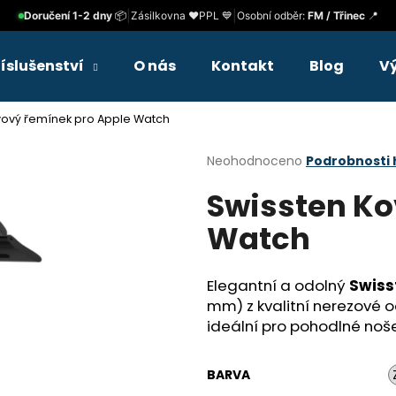
|
|
Doručení 1-2 dny
📦
Zásilkovna ❤️
PPL 💙
Osobní odběr:
FM / Třinec
📍
říslušenství
O nás
Kontakt
Blog
V
Co potřebujete najít?
vový řemínek pro Apple Watch
Průměrné
Neohodnoceno
Podrobnosti
HLEDAT
hodnocení
Swissten Ko
produktu
je
Watch
0,0
Doporučujeme
z
5
hvězdiček.
Elegantní a odolný
Swiss
mm) z kvalitní nerezové o
ideální pro pohodlné noš
BARVA