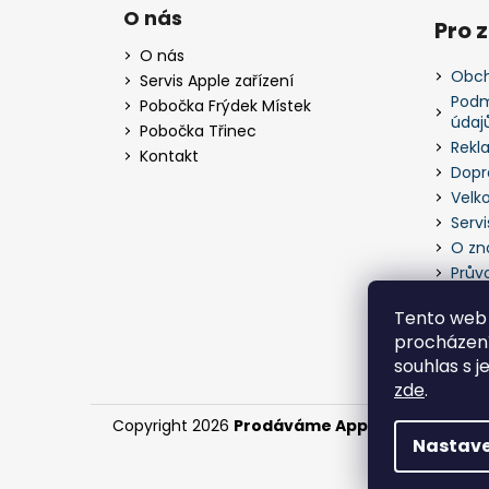
á
O nás
Pro 
p
O nás
a
Obch
Servis Apple zařízení
t
Podm
Pobočka Frýdek Místek
údaj
í
Pobočka Třinec
Rekl
Kontakt
Dopr
Velk
Servi
O zn
Prův
Tento web 
procházení
souhlas s j
zde
.
Copyright 2026
Prodáváme Apple zařízení
. Vš
Nastave