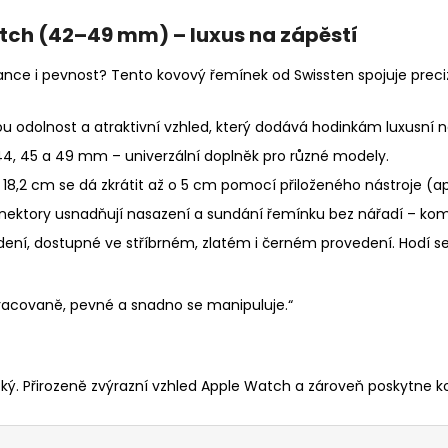
tch (42–49 mm) – luxus na zápěstí
ance i pevnost? Tento kovový řemínek od Swissten spojuje preci
kou odolnost a atraktivní vzhled, který dodává hodinkám luxusní 
44, 45 a 49 mm – univerzální doplněk pro různé modely.
 18,2 cm se dá zkrátit až o 5 cm pomocí přiloženého nástroje (ap
konektory usnadňují nasazení a sundání řemínku bez nářadí – kom
dení, dostupné ve stříbrném, zlatém i černém provedení. Hodí s
pracovaně, pevné a snadno se manipuluje.“
cký. Přirozeně zvýrazní vzhled Apple Watch a zároveň poskytne 