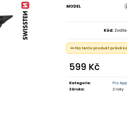
IPHONE 17 , 256GB, LAVENDER (STAV A)
IPHONE 16 PRO, 
(STAV A-)
MODEL
23 000 Kč
21 990 Kč
Kód:
Zvolte
👀 Na tento produkt právě 
599 Kč
Měrná
cena:
Kategorie
:
Pro App
Záruka
:
2 roky