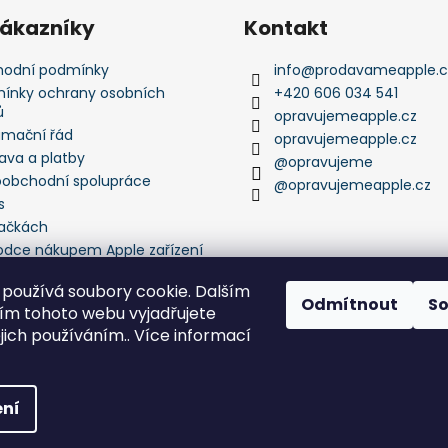
zákazníky
Kontakt
odní podmínky
info
@
prodavameapple.c
ínky ochrany osobních
+420 606 034 541
ů
opravujemeapple.cz
amační řád
opravujemeapple.cz
ava a platby
@opravujeme
oobchodní spolupráce
@opravujemeapple.cz
s
ačkách
odce nákupem Apple zařízení
používá soubory cookie. Dalším
Odmítnout
S
m tohoto webu vyjadřujete
ejich používáním.. Více informací
echna práva vyhrazena.
ní