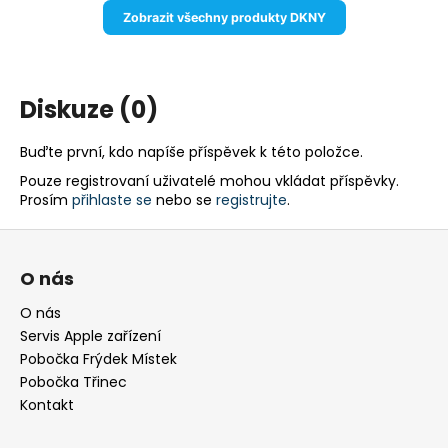
Zobrazit všechny produkty DKNY
Diskuze (0)
Buďte první, kdo napíše příspěvek k této položce.
Pouze registrovaní uživatelé mohou vkládat příspěvky.
Prosím
přihlaste se
nebo se
registrujte
.
Z
á
O nás
p
a
O nás
Servis Apple zařízení
t
Pobočka Frýdek Místek
í
Pobočka Třinec
Kontakt