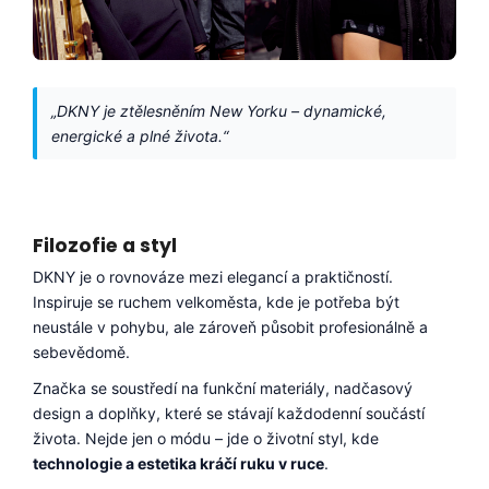
č
u
j
e
m
„DKNY je ztělesněním New Yorku – dynamické,
e
energické a plné života.“
APPLE
WATCH
11
46MM,
Filozofie a styl
BLACK
(STAV
DKNY je o rovnováze mezi elegancí a praktičností.
A)
Inspiruje se ruchem velkoměsta, kde je potřeba být
10
neustále v pohybu, ale zároveň působit profesionálně a
990
sebevědomě.
Kč
Původně:
Značka se soustředí na funkční materiály, nadčasový
16
design a doplňky, které se stávají každodenní součástí
990
Kč
života. Nejde jen o módu – jde o životní styl, kde
technologie a estetika kráčí ruku v ruce
.