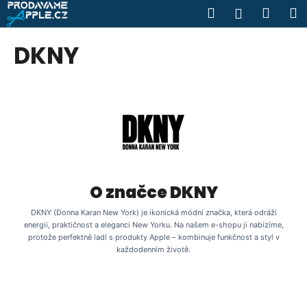
K
Přejít
Hledat
Náku
M
Přihlášen
na
o
obsah
Zpět
Zpět
košík
š
DKNY
í
C
k
o
p
o
t
ř
e
O značce DKNY
b
u
DKNY (Donna Karan New York) je ikonická módní značka, která odráží
energii, praktičnost a eleganci New Yorku. Na našem e-shopu ji nabízíme,
j
protože perfektně ladí s produkty Apple – kombinuje funkčnost a styl v
e
každodenním životě.
t
e
n