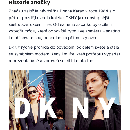
Historie značky
a
Značku založila návrhářka Donna Karan v roce 1984 a o
j
pět let později uvedla kolekci DKNY jako dostupnější
í
sestru své luxusní linie. Od samého začátku bylo cílem
t
vytvořit módu, která odpovídá rytmu velkoměsta – snadno
?
kombinovatelnou, pohodlnou a přitom stylovou.
DKNY rychle pronikla do povědomí po celém světě a stala
se symbolem moderní ženy i muže, kteří potřebují vypadat
reprezentativně a zároveň se cítit komfortně.
HLEDAT
D
o
p
o
r
u