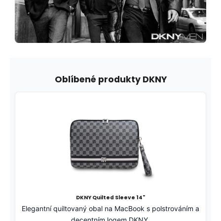
Oblíbené produkty DKNY
DKNY Quilted Sleeve 14"
Elegantní quiltovaný obal na MacBook s polstrováním a
decentním logem DKNY.